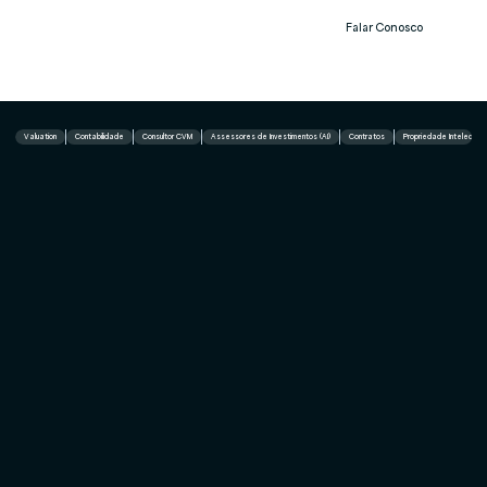
Falar Conosco
Notíc
ias
Valuation
Contabilidade
Consultor CVM
Assessores de Investimentos (AI)
Contratos
Propriedade Intelectual