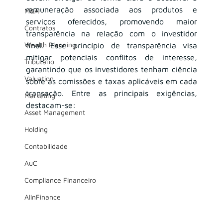
remuneração associada aos produtos e 
M&A
serviços oferecidos, promovendo maior 
Contratos
transparência na relação com o investidor 
Wealth Planning
final. Esse princípio de transparência visa 
mitigar potenciais conflitos de interesse, 
Tributário
garantindo que os investidores tenham ciência 
Valuation
sobre as comissões e taxas aplicáveis em cada 
transação. Entre as principais exigências, 
Marketing
destacam-se:
Asset Management
Holding
Contabilidade
AuC
Compliance Financeiro
AIInFinance