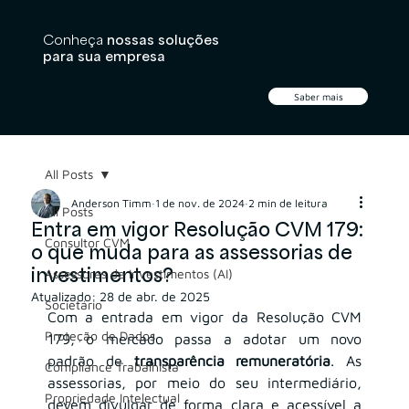
Conheça
nossas soluções
para sua empresa
Saber mais
All Posts
Anderson Timm
1 de nov. de 2024
2 min de leitura
All Posts
Entra em vigor Resolução CVM 179:
Consultor CVM
o que muda para as assessorias de
investimentos?
Assessores de Investimentos (AI)
Atualizado:
28 de abr. de 2025
Societário
Com a entrada em vigor da Resolução CVM 
Proteção de Dados
179, o mercado passa a adotar um novo 
padrão de 
transparência remuneratória
. As 
Compliance Trabalhista
assessorias, por meio do seu intermediário, 
Propriedade Intelectual
devem divulgar de forma clara e acessível a 