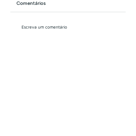
Comentários
Escreva um comentário
CVM 178 e 179: Tudo que você
precisa saber sobre o Diretor
Responsável