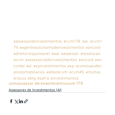
#assessordeinvestimentos
#cvm178
#ai
#cvm1
79
#agenteautonomodeinvestimentos
#ancord
#diretorresponsavel
#aai
#assessor
#resolucao
#cvm
#assessoriadeinvestimentos
#ancord
#an
cordai
#ai
#xpinvestimentos
#xp
#comissaodev
aloresmobiliarios
#ebookcvm
#cvm45
#multas
#riscos
#btg
#safra
#investimentos
cvm
assessor de investimentos
cvm 179
Assessores de Investimentos (AI)