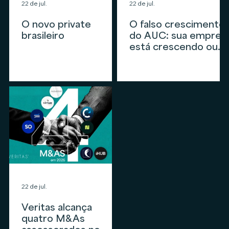
22 de jul.
22 de jul.
O novo private
O falso crescimento
brasileiro
do AUC: sua empres
está crescendo ou
apenas
acompanhando o
mercado?
22 de jul.
Veritas alcança
quatro M&As