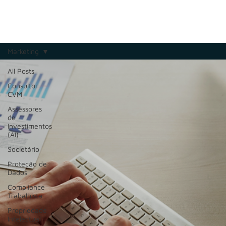
Marketing
All Posts
Consultor
CVM
Assessores
de
Investimentos
(AI)
Societário
Proteção de
Dados
Compliance
Trabalhista
Propriedade
Intelectual