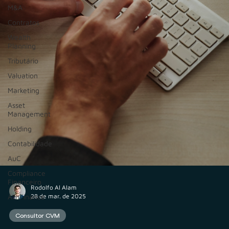
M&A
Contratos
Wealth
Planning
Tributário
Valuation
Marketing
Asset
Management
Holding
Contabilidade
AuC
Compliance
Financeiro
AIInFinance
Rodolfo Al Alam
28 de mar. de 2025