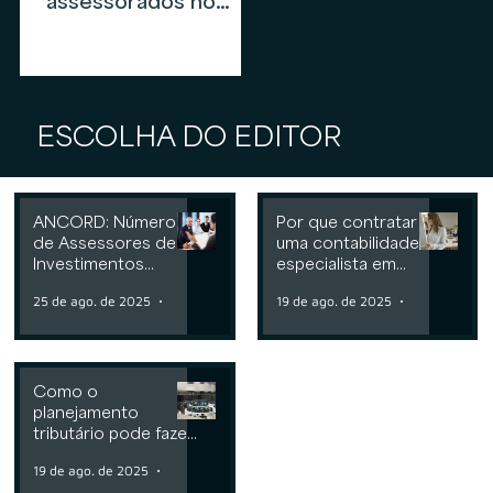
assessorados no
mercado de
assessoria de
investimentos em
2026
ESCOLHA DO EDITOR
ANCORD: Número
Por que contratar
de Assessores de
uma contabilidade
Investimentos
especialista em
cresce 6,3% nos
assessoria de
25 de ago. de 2025
2 min de leitura
19 de ago. de 2025
2 min de leit
últimos 12 meses
investimentos
Como o
planejamento
tributário pode fazer
a diferença para
19 de ago. de 2025
2 min de leitura
Consultorias ou