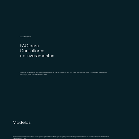
Consultoria CVM
FAQ para
Consultores
de Investimentos
Encontre as respostas sobre estrutura societária, credenciamento na CVM, contratação, parcerias, obrigações regulatórias,
tecnologia, remuneração e muito mais.
Modelos
Modelos de documento criados para apoiar aplicações práticas que exigem padronização para submissão ou para trazer mais eficiência às
rotinas do dia a dia.