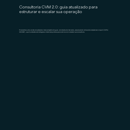
Consultoria CVM 2.0: guia atualizado para
estruturar e escalar sua operação
Produzimos uma versão atualizada e mais completa do guia, com dados do mercado, playbook de rotinas de compliance e report (CVM e
SISCOAF), oportunidades estratégicas e materiais práticos para estruturar e escalar sua consultoria.