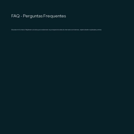
FAQ - Perguntas Frequentes
Ebooks em formato FAQ desenvolvidos para esclarecer as principais dúvidas do mercado com clareza, objetividade e aplicação prática.