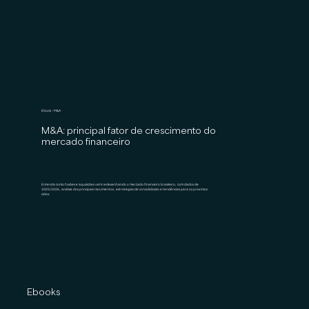
Ebook - M&A
M&A: principal fator de crescimento do
mercado financeiro
Entenda como fusões e aquisições vêm redesenhando o mercado financeiro brasileiro, com dados de
2025/2026, análise dos principais movimentos, estratégias de consolidação e tendências para os próximos
ciclos.
Ebooks