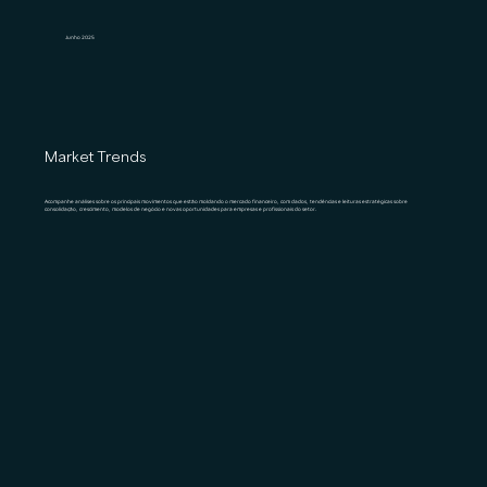
Junho 2025
Market Trends
Acompanhe análises sobre os principais movimentos que estão moldando o mercado financeiro, com dados, tendências e leituras estratégicas sobre
consolidação, crescimento, modelos de negócio e novas oportunidades para empresas e profissionais do setor.