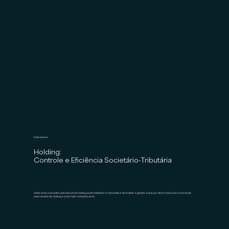
Empresarial
Holding:
Controle e Eficiência Societário-Tributária
Saiba como a atuação operacional da holding pode simplificar a tributação e centralizar a gestão. Fique por dentro dos prós e contras de
cada modelo de holding e como fazer a escolha certa.