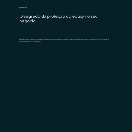
Empresarial
O segredo da proteção do equity no seu
negócio
Descubra como estruturar conselhos, políticas de transparência e controles internos podem ajudar a agregar valor operacional e atrair
investidores para o seu negócio.