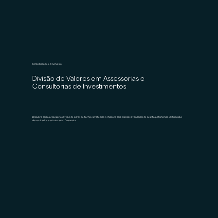
Contabilidade e Financeiro
Divisão de Valores em Assessorias e
Consultorias de Investimentos
Descubra como organizar a divisão de lucros de forma estratégica e eficiente com práticas avançadas de gestão patrimonial, distribuição
de resultados e estruturação financeira.