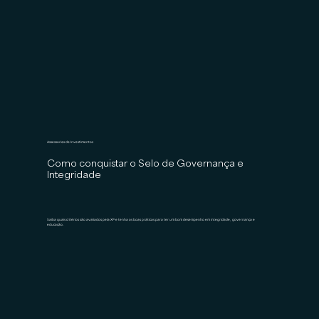
Assessorias de Investimentos
Como conquistar o Selo de Governança e
Integridade
Saiba quais critérios são avaliados pela XP e tenha as boas práticas para ter um bom desempenho em integridade, governança e
educação.