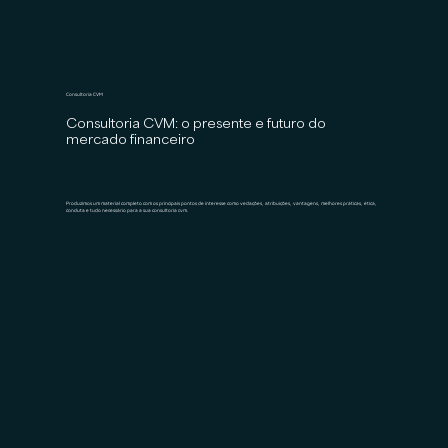
Consultoria CVM
Consultoria CVM: o presente e futuro do
mercado financeiro
Produzimos um material completo com os principais pontos de interesse como vedações, atribuições, vantagens, melhores práticas, ética,
conduta e tudo necessário para a sua consultoria cvm.