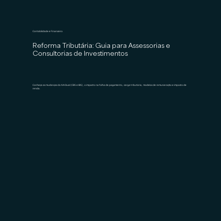
Contabilidade e Financeiro
Reforma Tributária: Guia para Assessorias e
Consultorias de Investimentos
Conheça as mudanças do IVA Dual (CBS e IBS), o impacto na folha de pagamento, carga tributária, modelos de remuneração e imposto de
renda.