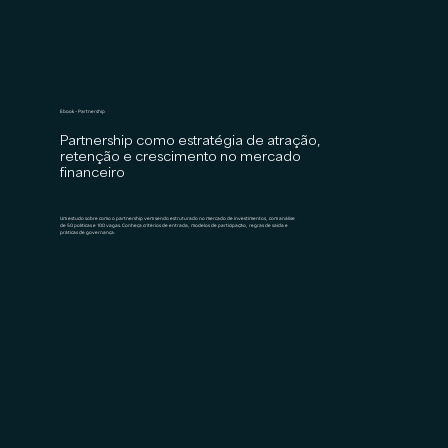
Ebook - Partnership
Partnership como estratégia de atração,
retenção e crescimento no mercado
financeiro
Um estudo sobre como o partnership vem sendo estruturado no mercado de investimentos, com análise
de 50 políticas e 100 vagas. Conheça critérios de entrada, modelos de participação, regras de saída e
práticas de governança.