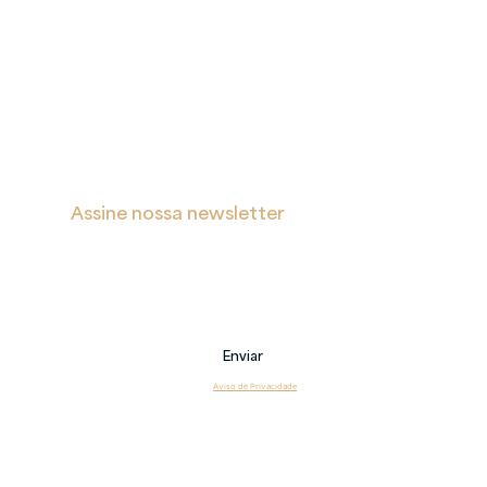
A
Proteção
Verita
de Dados
Inicial
Portal de Privacidade
Sobre
Política de Cookies
Soluções
Política de Privacidade e Proteção de Dados Pessoais
Blog
s
Contatos
Assine nossa newsletter
Receba notificações sobre novas postagens, eventos 
e também sobre nossos serviços.
Email
Enviar
Li e estou de acordo com o 
Aviso de Privacidade