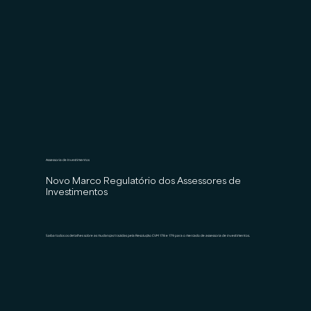
Assessoria de Investimentos
Novo Marco Regulatório dos Assessores de
Investimentos
Saiba todos os detalhes sobre as mudanças trazidas pela Resolução CVM 178 e 179 para o mercado de assessoria de investimentos.