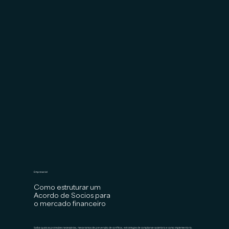
Empresarial
Como estruturar um
Acordo de Socios para
o mercado financeiro
Saiba quais as proteções necessárias, mecanismos de prevenção de conflitos, estratégias de compliance societário e como implementá-lo.