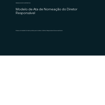
Assessoria de Investimentos
Modelo de Ata de Nomeação do Diretor
Responsável
Possua um modelo formal e prático para nomear o Diretor Responsável do seu escritório!