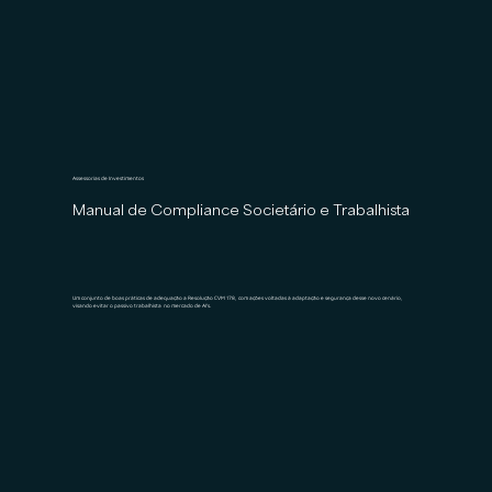
Assessorias de Investimentos
Manual de Compliance Societário e Trabalhista
Um conjunto de boas práticas de adequação a Resolução CVM 178, com ações voltadas à adaptação e segurança desse novo cenário,
visando evitar o passivo trabalhista no mercado de AI’s.