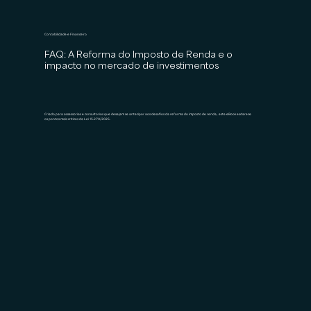
Contabilidade e Financeiro
FAQ: A Reforma do Imposto de Renda e o
impacto no mercado de investimentos
Criado para assessorias e consultorias que desejam se antecipar aos desafios da reforma do imposto de renda, este eBook esclarece
os pontos mais críticos da Lei 15.270/2025.