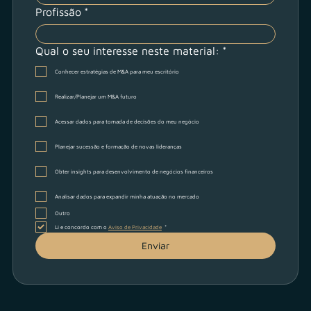
Profissão
*
Qual o seu interesse neste material:
*
Conhecer estratégias de M&A para meu escritório
Realizar/Planejar um M&A futuro
Acessar dados para tomada de decisões do meu negócio
Planejar sucessão e formação de novas lideranças
Obter insights para desenvolvimento de negócios financeiros
Analisar dados para expandir minha atuação no mercado
Outro
Li e concordo com o 
Aviso de Privacidade
*
Enviar