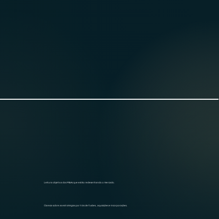
Leitura objetiva dos M&As que estão redesenhando o mercado.
Clareza sobre as estratégias por trás de fusões, aquisições e incorporações.