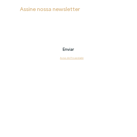
Assine nossa newsletter
Receba notificações sobre novas postagens, eventos 
e também sobre nossos serviços.
Email
Enviar
Li e estou de acordo com o 
Aviso de Privacidade
Copyright 2026 © Veritas – Todos os direitos reservados.