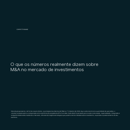
COMPETITIVIDADE
O que os números realmente dizem sobre
M&A no mercado de investimentos
Este ebook apresenta, de forma visual e direta, os principais movimentos de M&A no 1º trimestre de 2026. Aqui você encontrará a quantidade de operações, o
volume transacionado e a comparação entre escritórios do ecossistema XP e fora dele. Cada dado foi pensado para revelar como escala, regionalização, integração e
competitividade estão moldando o mercado, oferecendo insights estratégicos que podem orientar decisões sobre crescimento, expansão e posicionamento do seu
escritório.