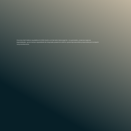
O avanço das fusões e aquisições em 2026 mostra um mercado mais exigente, no qual escala, presença regional,
especialização, governança e capacidade de integração passaram a definir quais empresas estão preparadas para competir
nos próximos anos.