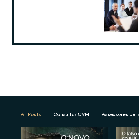
ANCORD: Número de Assessores de
Investimentos cresce 6,3% nos
últimos 12 meses
25 de ago. de 2025
All Posts
Consultor CVM
Assessores de I