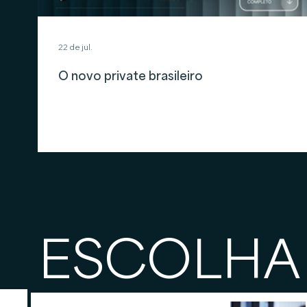
22 de jul.
O novo private brasileiro
ESCOLHA