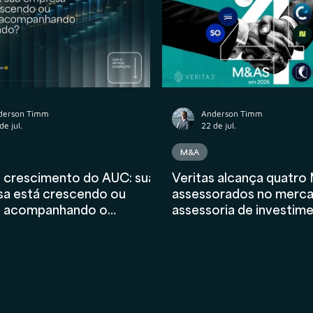
atos
Wealth Planning
Tributário
Valuation
nceiro
AIInFinance
derson Timm
Anderson Timm
de jul.
22 de jul.
M&A
o crescimento do AUC: sua
Veritas alcança quatr
a está crescendo ou
assessorados no merc
s acompanhando o
assessoria de investim
do?
2026