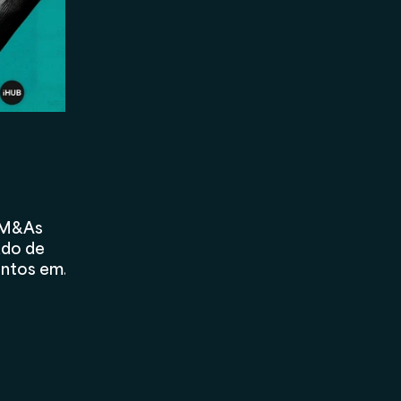
Marketing
Asset Management
Holding
o M&As
ado de
entos em