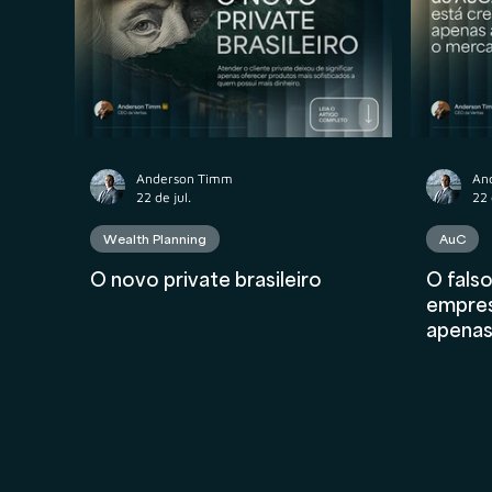
Propriedade Intelectual
M&A
Contr
Contabilidade
AuC
Compliance Fina
Anderson Timm
An
22 de jul.
22 
Wealth Planning
AuC
O novo private brasileiro
O fals
empres
apena
merca