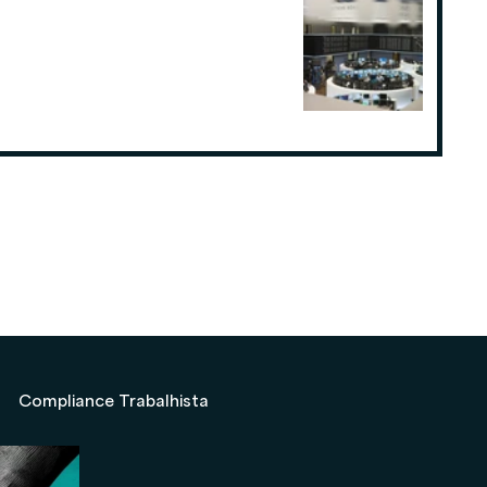
Como o planejamento tributário
pode fazer a diferença para
Consultorias ou Assessorias de
Investimentos
19 de ago. de 2025
Compliance Trabalhista