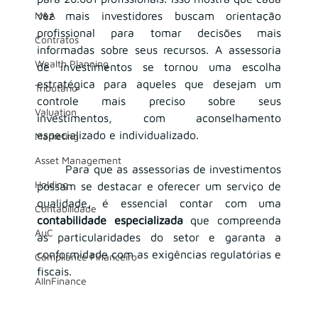
M&A
vez mais investidores buscam orientação 
profissional para tomar decisões mais 
Contratos
informadas sobre seus recursos. A assessoria 
Wealth Planning
de investimentos se tornou uma escolha 
estratégica para aqueles que desejam um 
Tributário
controle mais preciso sobre seus 
Valuation
investimentos, com aconselhamento 
especializado e individualizado.
Marketing
Asset Management
	Para que as assessorias de investimentos 
Holding
possam se destacar e oferecer um serviço de 
qualidade, é essencial contar com uma 
Contabilidade
contabilidade especializada
 que compreenda 
AuC
as particularidades do setor e garanta a 
conformidade com as exigências regulatórias e 
Compliance Financeiro
fiscais.
AIInFinance