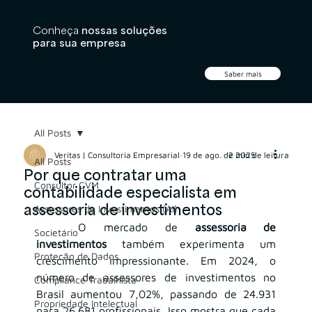
Conheça
nossas soluções
para sua empresa
Saber mais
All Posts
Veritas | Consultoria Empresarial
19 de ago. de 2025
2 min de leitura
All Posts
Por que contratar uma
Consultor CVM
contabilidade especialista em
assessoria de investimentos
Assessores de Investimentos (AI)
	O mercado de 
assessoria de 
Societário
investimentos
 também experimenta um 
Proteção de Dados
crescimento impressionante. Em 2024, o 
número de assessores de investimentos no 
Compliance Trabalhista
Brasil aumentou 7,02%, passando de 24.931 
Propriedade Intelectual
para 26.681 profissionais. Isso mostra que cada 