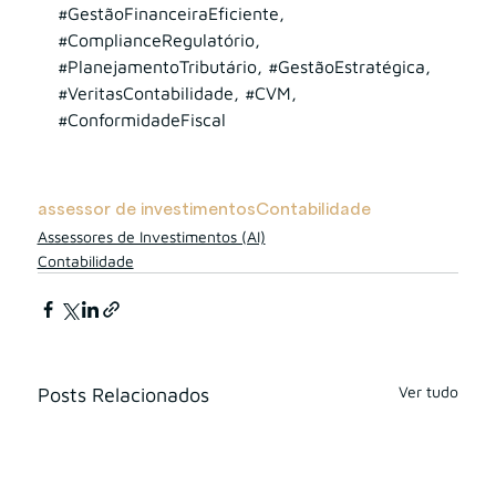
#GestãoFinanceiraEficiente
, 
#ComplianceRegulatório
, 
#PlanejamentoTributário
, 
#GestãoEstratégica
, 
#VeritasContabilidade
, 
#CVM
, 
#ConformidadeFiscal
assessor de investimentos
Contabilidade
Assessores de Investimentos (AI)
Contabilidade
Ver tudo
Posts Relacionados