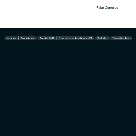
Falar Conosco
Notíc
ias
Valuation
Contabilidade
Consultor CVM
Assessores de Investimentos (AI)
Contratos
Propriedade Intelectual