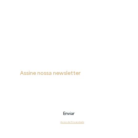
A
Proteção
Verita
de Dados
Inicial
Portal de Privacidade
Sobre
Política de Cookies
Soluções
Política de Privacidade e Proteção de Dados Pessoais
Blog
s
Contatos
Assine nossa newsletter
Receba notificações sobre novas postagens, eventos 
e também sobre nossos serviços.
Email
Enviar
Li e estou de acordo com o 
Aviso de Privacidade