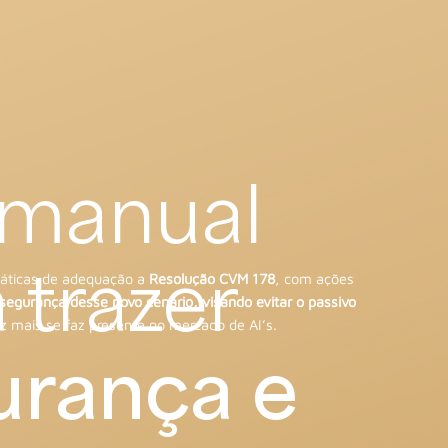
manual
 trazer
áticas de adequação a
Resolução CVM 178
, com ações
segurança desse novo cenário, visando evitar o passivo
z mais se faz presente no mercado de AI’s.
urança e