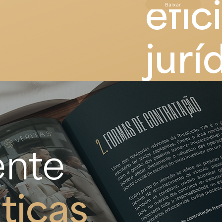
efic
Baixar
jurí
nte
ticas