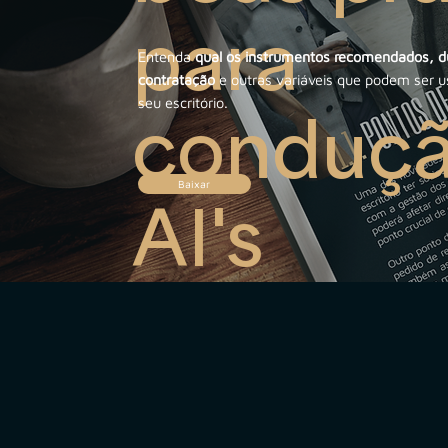
para
Entenda
qual os instrumentos recomendados, du
contratação
e outras variáveis que podem ser us
seu escritório.
conduçã
Baixar
AI's