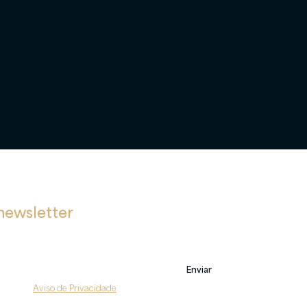
newsletter
bre novas postagens, eventos e também sobre nossos serviços.
Enviar
do com o 
Aviso de Privacidade