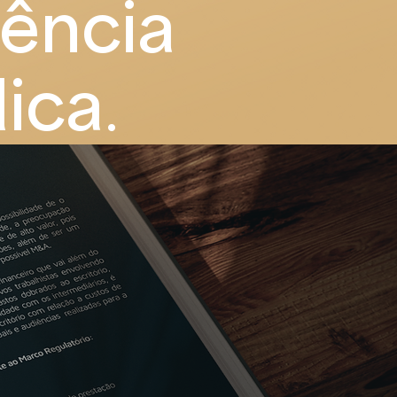
iência
dica
.