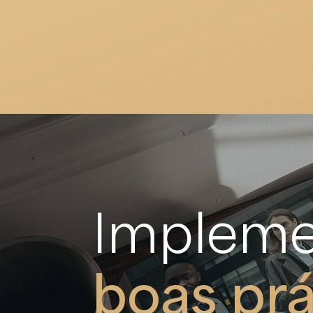
Impleme
boas prá