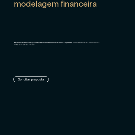
modelagem financeira
A análise financeira das empresas é a etapa mais desafiadora das fusões e aquisições,
por isso é essencial ter um ente isento e
confiável do lado das empresas.
Solicitar proposta