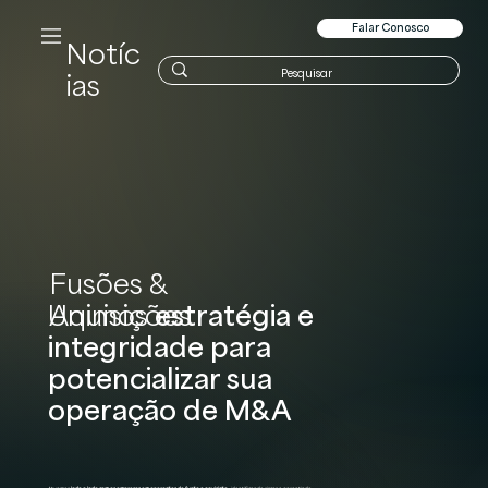
Falar Conosco
Notíc
ias
Fusões &
Unimos
estratégia e
Aquisições
integridade para
potencializar sua
operação de M&A