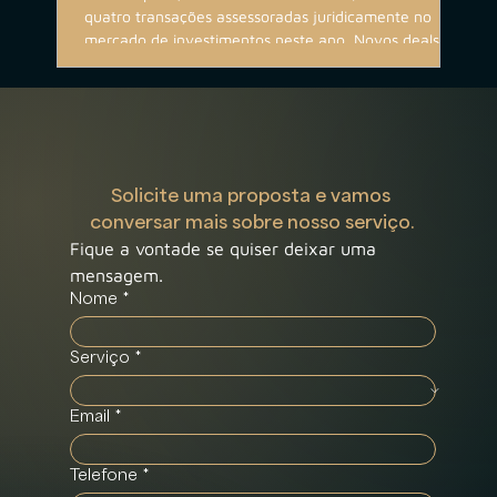
quatro transações assessoradas juridicamente no
gest
mercado de investimentos neste ano. Novos deals já
man
estão em desenvolvimento.
segu
M&A 
espe
Solicite uma proposta e vamos 
conversar mais sobre nosso serviço.
Fique a vontade se quiser deixar uma 
mensagem.
Nome
*
Serviço
*
Email
*
Telefone
*