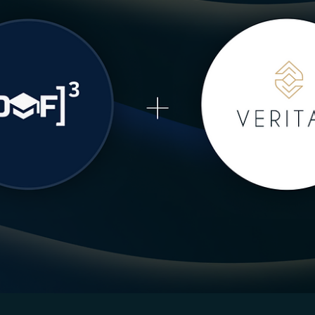
Rodolfo Al Alam
25 de jun. de 2025
Consultor CVM
Consultoria CVM: o que mudou com a Resolução
178 e como ela impactou o crescimento da