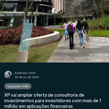
Management
Holding
Contabilidade
AuC
Compliance
Financeiro
AIInFinance
Anderson Timm
30 de jul. de 2025
Consultor CVM