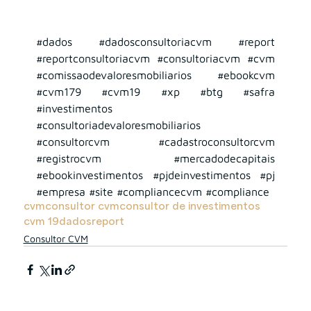
#dados
#dadosconsultoriacvm
#report
#reportconsultoriacvm
#consultoriacvm
#cvm
#comissaodevaloresmobiliarios
#ebookcvm
#cvm179
#cvm19
#xp
#btg
#safra
#investimentos
#consultoriadevaloresmobiliarios
#consultorcvm
#cadastroconsultorcvm
#registrocvm
#mercadodecapitais
#ebookinvestimentos
#pjdeinvestimentos
#pj
#empresa
#site
#compliancecvm
#compliance
cvm
consultor cvm
consultor de investimentos
cvm 19
dados
report
Consultor CVM