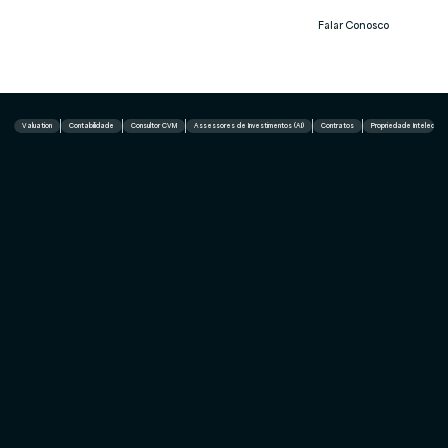
Falar Conosco
Notíc
ias
Valuation
Contabilidade
Consultor CVM
Assessores de Investimentos (AI)
Contratos
Propriedade Intelectual