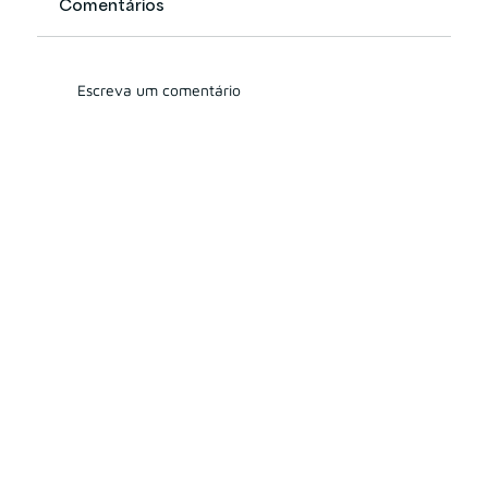
Comentários
Escreva um comentário
O crescimento dos consultores de
investimentos Pessoa Física no
Brasil: dados e desafios