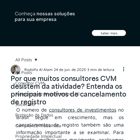
Conheça
nossas soluções
para sua empresa
Saber mais
All Posts
Rodolfo Al Alam
24 de jun. de 2025
3 min de leitura
All Posts
Por que muitos consultores CVM
Consultor CVM
desistem da atividade? Entenda os
principais motivos de cancelamento
Assessores de Investimentos (AI)
de registro
Societário
O número de 
consultores de investimentos
 no 
Proteção de Dados
Brasil segue em crescimento, mas os 
cancelamentos de registro também são uma 
Compliance Trabalhista
informação importante a se examinar. Para 
Propriedade Intelectual
entender melhor esse movimento, analisamos 