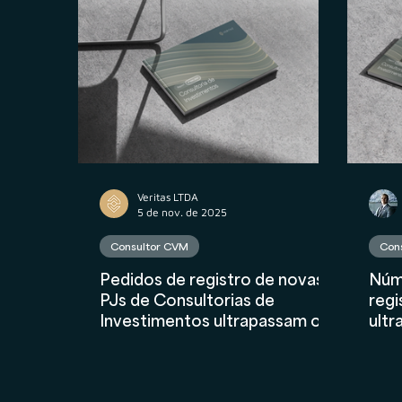
Propriedade Intelectual
M&A
Contr
Contabilidade
AuC
Compliance Fina
Veritas LTDA
5 de nov. de 2025
Consultor CVM
Con
Pedidos de registro de novas
Núm
PJs de Consultorias de
regi
Investimentos ultrapassam os
ultr
de assessorias de
202
investimentos em setembro e
outubro: entenda o que esse