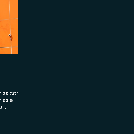
Marketing
Asset Management
Holding
erias com
rias e
 o
reparar