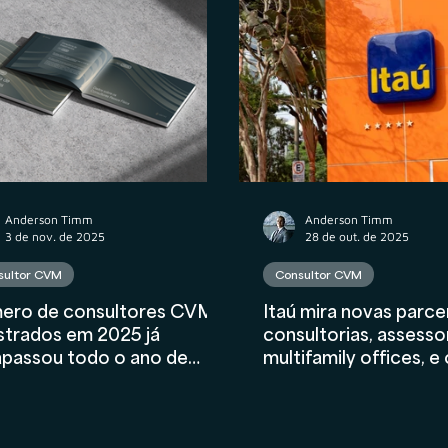
atos
Wealth Planning
Tributário
Valuation
nceiro
AIInFinance
Anderson Timm
Anderson Timm
3 de nov. de 2025
28 de out. de 2025
sultor CVM
Consultor CVM
ero de consultores CVM
Itaú mira novas parc
strados em 2025 já
consultorias, assesso
apassou todo o ano de
multifamily offices, e
4
mercado precisa se p