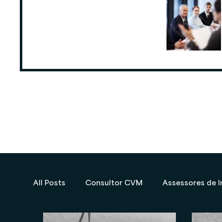
ANCORD: Número de Assessores de
Investimentos cresce 6,3% nos
últimos 12 meses
25 de ago. de 2025
All Posts
Consultor CVM
Assessores de I