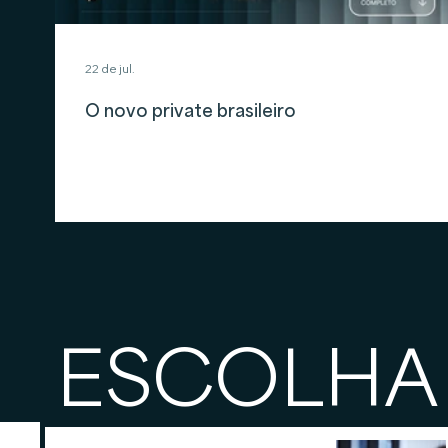
22 de jul.
O novo private brasileiro
ESCOLHA