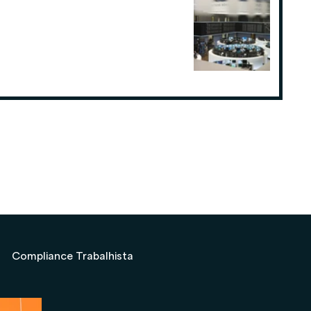
Como o planejamento tributário
pode fazer a diferença para
Consultorias ou Assessorias de
Investimentos
19 de ago. de 2025
Compliance Trabalhista