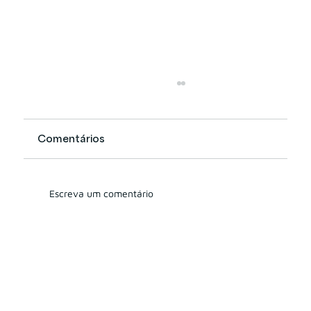
Comentários
Escreva um comentário
Benchimol: "Vamos ser duros para
que os escritórios invistam em
melhorar a qualidade do
atendimento"