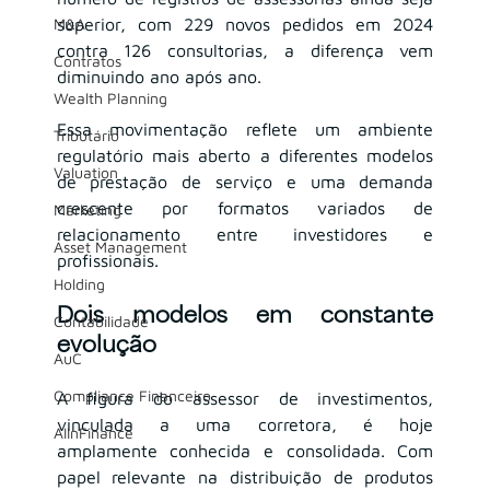
M&A
superior, com 229 novos pedidos em 2024 
contra 126 consultorias, a diferença vem 
Contratos
diminuindo ano após ano.
Wealth Planning
Essa movimentação reflete um ambiente 
Tributário
regulatório mais aberto a diferentes modelos 
Valuation
de prestação de serviço e uma demanda 
crescente por formatos variados de 
Marketing
relacionamento entre investidores e 
Asset Management
profissionais.
Holding
Dois modelos em constante 
Contabilidade
evolução
AuC
Compliance Financeiro
A figura do assessor de investimentos, 
vinculada a uma corretora, é hoje 
AIInFinance
amplamente conhecida e consolidada. Com 
papel relevante na distribuição de produtos 