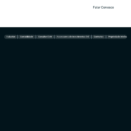
Falar Conosco
Notíc
ias
Valuation
Contabilidade
Consultor CVM
Assessores de Investimentos (AI)
Contratos
Propriedade Intelectual