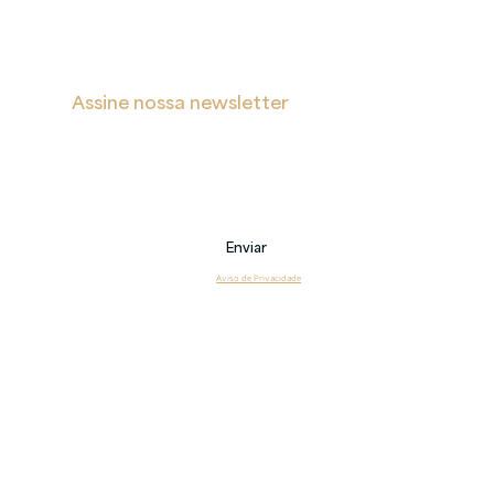
Assine nossa newsletter
Receba notificações sobre novas postagens, eventos 
e também sobre nossos serviços.
Email
Enviar
Li e estou de acordo com o 
Aviso de Privacidade
Copyright 2026 © Veritas – Todos os direitos reservados.