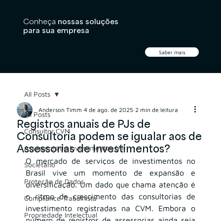
Conheça
nossas soluções
para sua empresa
Saber mais
All Posts
Anderson Timm
4 de ago. de 2025
2 min de leitura
All Posts
Registros anuais de PJs de
Consultor CVM
Consultoria podem se igualar aos de
Assessorias de Investimentos?
Assessores de Investimentos (AI)
O mercado de serviços de investimentos no 
Societário
Brasil vive um momento de expansão e 
Proteção de Dados
diversificação. Um dado que chama atenção é 
o ritmo de crescimento das consultorias de 
Compliance Trabalhista
investimento registradas na CVM. Embora o 
Propriedade Intelectual
número de registros de assessorias ainda seja 