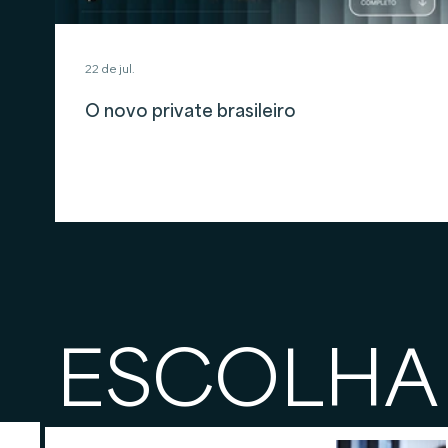
22 de jul.
O novo private brasileiro
ESCOLHA