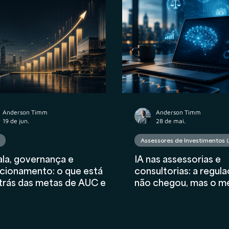
atos
Wealth Planning
Tributário
Valuation
nceiro
AIInFinance
Anderson Timm
Anderson Timm
19 de jun.
28 de mai.
Assessores de Investimentos (
la, governança e
IA nas assessorias e
cionamento: o que está
consultorias: a regul
trás das metas de AUC e
não chegou, mas o m
M
dá sinais