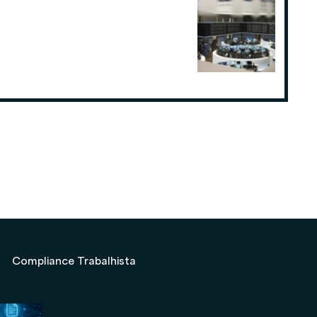
Como o planejamento tributário
pode fazer a diferença para
Consultorias ou Assessorias de
Investimentos
19 de ago. de 2025
Compliance Trabalhista