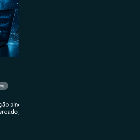
Marketing
Asset Management
Holding
AI)
ação ainda
ercado já