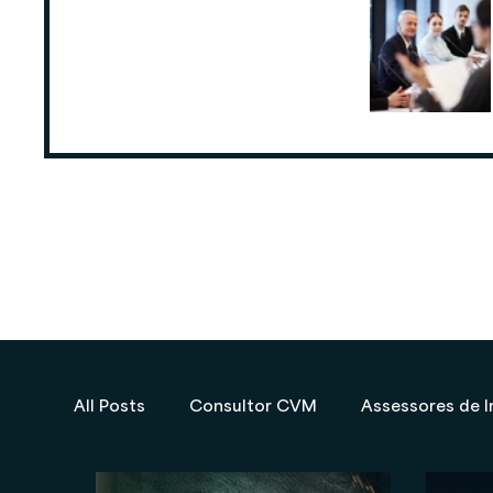
ANCORD: Número de Assessores de
Investimentos cresce 6,3% nos
últimos 12 meses
25 de ago. de 2025
All Posts
Consultor CVM
Assessores de I