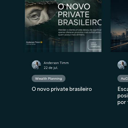
Propriedade Intelectual
M&A
Contr
Contabilidade
AuC
Compliance Fina
Anderson Timm
22 de jul.
Wealth Planning
AuC
O novo private brasileiro
Esca
posi
por 
AU