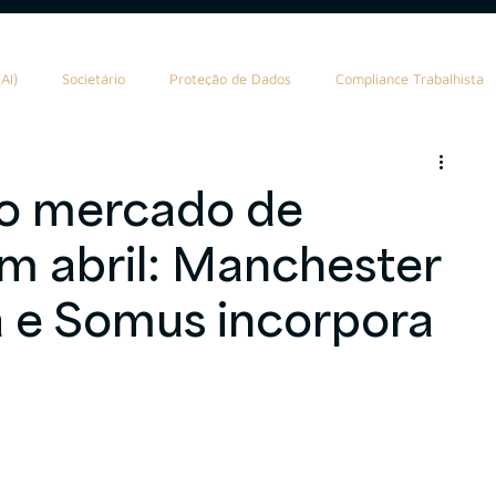
AI)
Societário
Proteção de Dados
Compliance Trabalhista
ealth Planning
Tributário
Valuation
Marketing
o mercado de
m abril: Manchester
AuC
Compliance Financeiro
AIInFinance
 e Somus incorpora