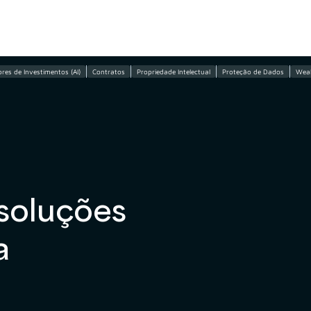
s
res de Investimentos (AI)
Contratos
Propriedade Intelectual
Proteção de Dados
Weal
soluções
a