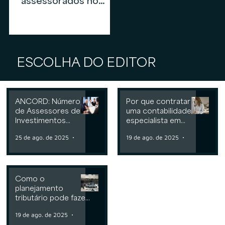
assessorados no
mercado de
assessoria de
investimentos em
2026
ESCOLHA DO EDITOR
ANCORD: Número
Por que contratar
de Assessores de
uma contabilidade
Investimentos
especialista em
cresce 6,3% nos
assessoria de
25 de ago. de 2025
2 min de leitura
19 de ago. de 2025
2 min de leit
últimos 12 meses
investimentos
Como o
planejamento
tributário pode fazer
a diferença para
19 de ago. de 2025
2 min de leitura
Consultorias ou