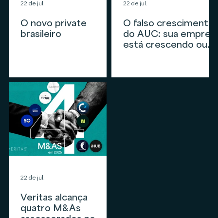
22 de jul.
22 de jul.
O novo private
O falso crescimento
brasileiro
do AUC: sua empres
está crescendo ou
apenas
acompanhando o
mercado?
22 de jul.
Veritas alcança
quatro M&As