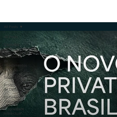
All Posts
All Posts
Consultor
CVM
Assessores
de
Investimentos
(AI)
Societário
Proteção
de Dados
Compliance
Trabalhista
Propriedade
Intelectual