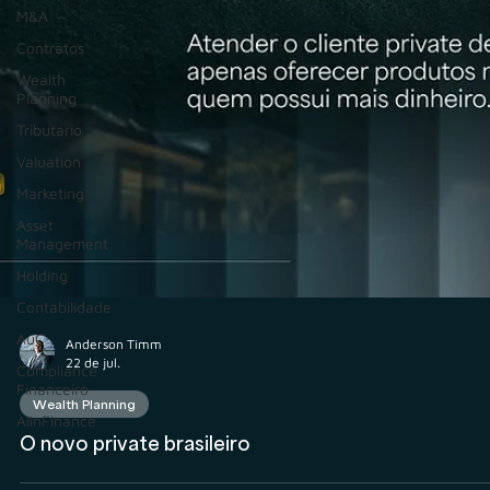
M&A
Contratos
Wealth
Planning
Tributário
Valuation
Marketing
Asset
Management
Holding
Contabilidade
AuC
Compliance
Financeiro
AIInFinance