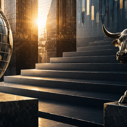
Anderson Timm
19 de jun.
M&A
O ecossistema XP como força central na
consolidação do mercado financeiro