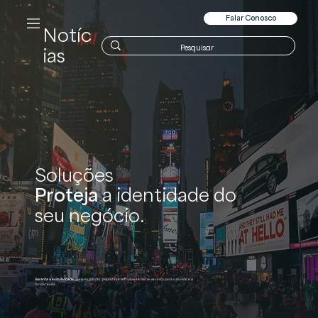
Falar Conosco
Notíc
ias
Soluções
Proteja
a identidade do
seu negócio.
Garanta a exclusividade
das suas marcas, patentes e softwares e torne-se único para o mundo e a
concorrência.