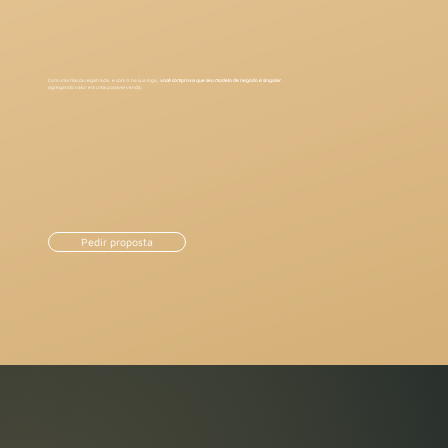
Com uma marca registrada, e com ® na sua logo,
você comprova que seu modelo de negócio é singular
,
agregando valor em uma possível venda.
Pedir proposta