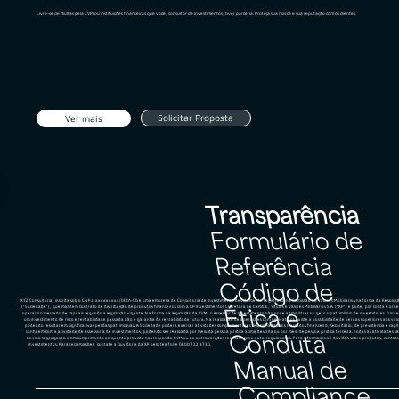
Livre-se de multas pela CVM ou instituições financeiras que você, consultor de investimentos, tiver parceria. Proteja sua marca e sua reputação com os clientes.
Solicitar Proposta
Ver mais
Transparência
Formulário de
Referência
Código de
XYZ Consultoria, inscrita sob o CNPJ: xxxxxxxxx/0001-50 é uma empresa de Consultoria de Investimento devidamente registrada na Comissão de Valores Mobiliários na forma da Resolu
(“Sociedade”), que mantém contrato de distribuição de produtos financeiros com a XP Investimentos Corretora de Câmbio, Títulos e Valores Mobiliários S.A. (“XP”) e pode, por conta e orde
Ética e
operar no mercado de capitais segundo a legislação vigente. Na forma da legislação da CVM, o Assessor de Investimento não pode administrar ou gerir o patrimônio de investidores. O in
um investimento de risco e rentabilidade passada não é garantia de rentabilidade futura. Na realização de operações com derivativos existe a possibilidade de perdas superiores aos valo
podendo resultar em significativas perdas patrimoniais A Sociedade poderá exercer atividades complementares relacionadas aos mercados financeiro, securitário, de previdência e capi
conflitem com a atividade de assessoria de investimentos, podendo ser realizada por meio da pessoa jurídica acima descrita ou por meio de pessoa jurídica terceira. Todas as atividades
Conduta
devida segregação e em cumprimento ao quanto previsto nas regras da CVM ou de outros órgãos reguladores e autorreguladores. Para informações e dúvidas sobre produtos, contate
investimentos. Para reclamações, contate a Ouvidoria da XP pelo telefone 0800 722 3730.
Manual de
Compliance