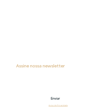
sua operação enquanto ela existir. Entre em
contato conosco.
A
Proteção
Verita
de Dados
Inicial
Portal de Privacidade
Sobre
Política de Cookies
Soluções
Política de Privacidade e Proteção de Dados Pessoais
Blog
s
Contatos
Assine nossa newsletter
Receba notificações sobre novas postagens, eventos 
e também sobre nossos serviços.
Email
Enviar
Li e estou de acordo com o 
Aviso de Privacidade