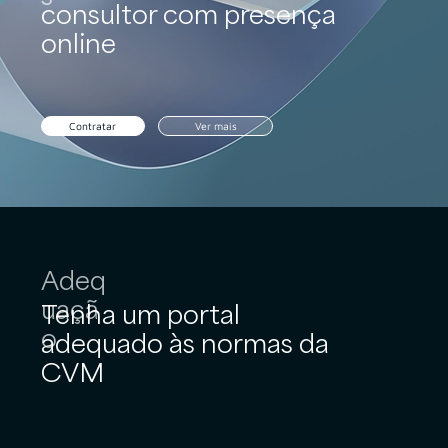
consultor com presença
online
Contratar
Ver mais
Adeq
uaçã
Tenha um portal
o
adequado às normas da
CVM