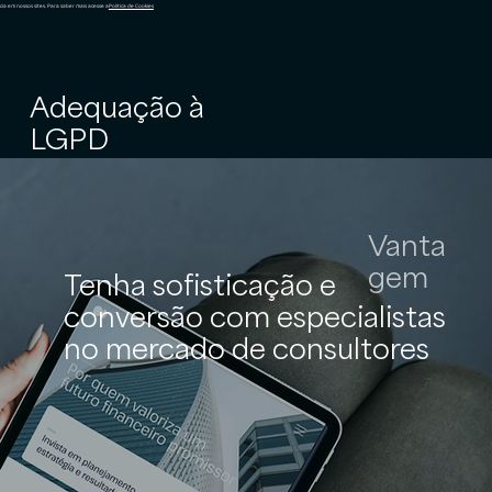
cia em nossos sites. Para saber mais acesse a
Política de Cookies
Adequação à
LGPD
Vanta
gem
Tenha sofisticação e
conversão com especialistas
no mercado de consultores