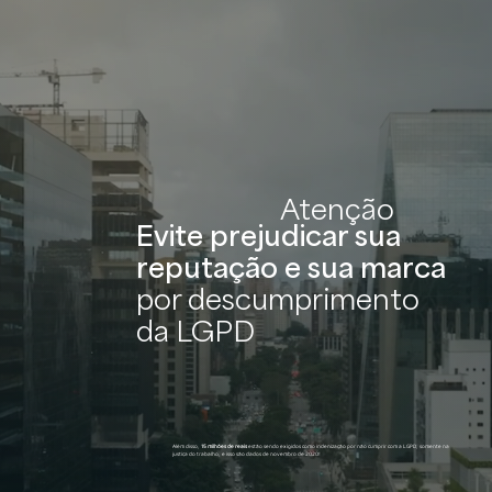
Atenção
Evite prejudicar sua
reputação e sua marca
por descumprimento
da LGPD
Além disso,
15 milhões de reais
estão sendo exigidos como indenização por não cumprir com a LGPD, somente na
justiça do trabalho, e isso são dados de novembro de 2020!