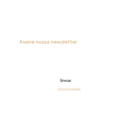
s
Contatos
Assine nossa newsletter
Receba notificações sobre novas postagens, eventos 
e também sobre nossos serviços.
Email
Enviar
Li e estou de acordo com o 
Aviso de Privacidade
Copyright 2026 © Veritas – Todos os direitos reservados.