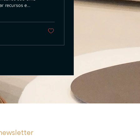
ar recursos e
 uma gama de
ar várias
newsletter