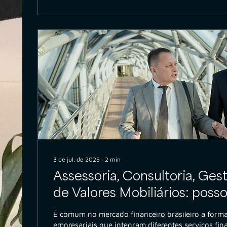
3 de jul. de 2025
∙
2
min
Assessoria, Consultoria, Ges
de Valores Mobiliários: poss
um só CNPJ?
É comum no mercado financeiro brasileiro a form
empresariais que integram diferentes serviços fi