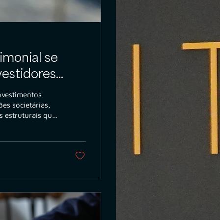
imonial se
vestidores
nvestimentos
ões societárias,
s estruturais que
, o aumento da
 proteção fez com
 um complemento e
dores que buscam