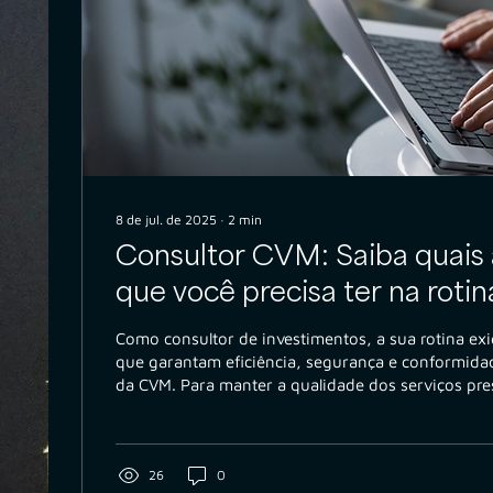
8 de jul. de 2025
∙
2
min
Consultor CVM: Saiba quais 
que você precisa ter na rotin
operação
Como consultor de investimentos, a sua rotina exi
que garantam eficiência, segurança e conformid
da CVM. Para manter a qualidade dos serviços pres
riscos, é crucial contar com as ferramentas certas.
26
0