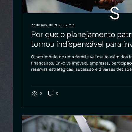
s
27 de nov. de 2025
∙
2
min
Por que o planejamento patr
tornou indispensável para in
modernos
O patrimônio de uma família vai muito além dos i
financeiros. Envolve imóveis, empresas, participaç
reservas estratégicas, sucessão e diversas decisõe
impactam diretamente o futuro. Nos últimos anos
complexidade das carteiras e das necessidades de
que o planejamento patrimonial deixasse de ser
6
0
passasse a ser uma demanda central para investi
segurança e organização.