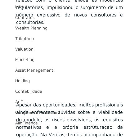
M&A
regulatórias, impulsionou o surgimento de um 
número expressivo de novos consultores e 
Contratos
consultorias.
Wealth Planning
Tributário
Valuation
Marketing
Asset Management
Holding
Contabilidade
AuC
Apesar das oportunidades, muitos profissionais 
ainda enfrentam dúvidas sobre a viabilidade 
Compliance Financeiro
do modelo, os riscos envolvidos, os requisitos 
AIInFinance
normativos e a própria estruturação da 
operação. Na Veritas, temos acompanhado de 