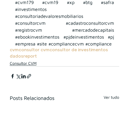
#cvm179
#cvm19
#xp
#btg
#safra
#investimentos
#consultoriadevaloresmobiliarios
#consultorcvm
#cadastroconsultorcvm
#registrocvm
#mercadodecapitais
#ebookinvestimentos
#pjdeinvestimentos
#pj
#empresa
#site
#compliancecvm
#compliance
cvm
consultor cvm
consultor de investimentos
dados
report
Consultor CVM
Ver tudo
Posts Relacionados