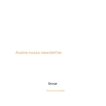
A
Proteção
Verita
de Dados
Inicial
Portal de Privacidade
Sobre
Política de Cookies
Soluções
Política de Privacidade e Proteção de Dados Pessoais
Blog
s
Contatos
Assine nossa newsletter
Receba notificações sobre novas postagens, eventos 
e também sobre nossos serviços.
Email
Enviar
Li e estou de acordo com o 
Aviso de Privacidade