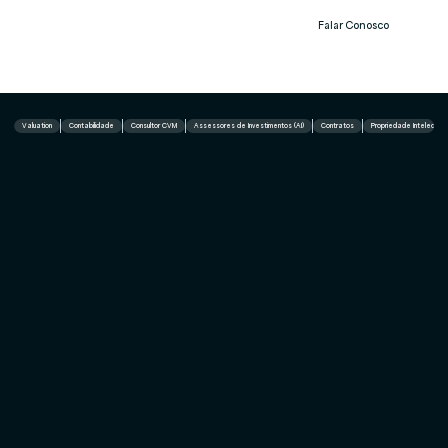
Falar Conosco
Notíc
ias
Valuation
Contabilidade
Consultor CVM
Assessores de Investimentos (AI)
Contratos
Propriedade Intelectual