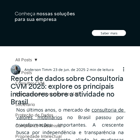
Conheça
nossas soluções
para sua empresa
Saber mais
All Posts
Anderson Timm
23 de jun. de 2025
2 min de leitura
All Posts
Report de dados sobre Consultoria
Consultor CVM
CVM 2025: explore os principais
indicadores sobre a atividade no
Assessores de Investimentos (AI)
Brasil
Societário
Nos últimos anos, o mercado de 
consultoria de 
Proteção de Dados
valores mobiliários
 no Brasil passou por 
transformações importantes. A crescente 
Compliance Trabalhista
busca por independência e transparência na 
Propriedade Intelectual
relação com o cliente, aliada às mudanças 