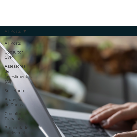
All Posts
All Posts
Consultor
CVM
Assessores
de
Investimentos
(AI)
Societário
Proteção
de Dados
Compliance
Trabalhista
Propriedade
Intelectual