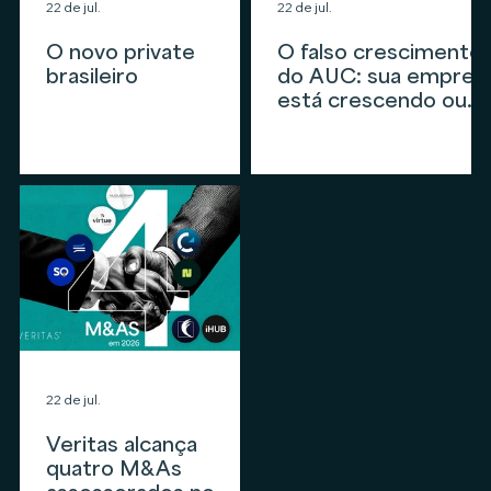
22 de jul.
22 de jul.
O novo private
O falso crescimento
brasileiro
do AUC: sua empres
está crescendo ou
apenas
acompanhando o
mercado?
22 de jul.
Veritas alcança
quatro M&As