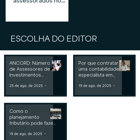
assessorados no
mercado de
assessoria de
investimentos em
2026
ESCOLHA DO EDITOR
ANCORD: Número
Por que contratar
de Assessores de
uma contabilidade
Investimentos
especialista em
cresce 6,3% nos
assessoria de
25 de ago. de 2025
2 min de leitura
19 de ago. de 2025
2 min de leit
últimos 12 meses
investimentos
Como o
planejamento
tributário pode fazer
a diferença para
19 de ago. de 2025
2 min de leitura
Consultorias ou