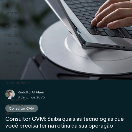
M&A
Contratos
Wealth
Planning
Tributário
Valuation
Marketing
Asset
Management
Holding
Contabilidade
AuC
Compliance
Financeiro
AIInFinance
Rodolfo Al Alam
8 de jul. de 2025