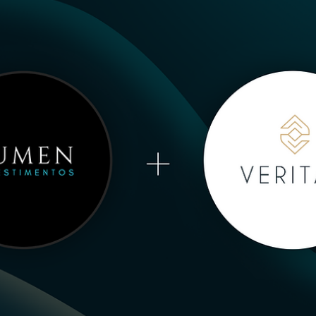
4 de jul. de 2025
Consultor CVM
Qual a estrutura que uma consultoria CVM deve
manter para atender seus clientes?