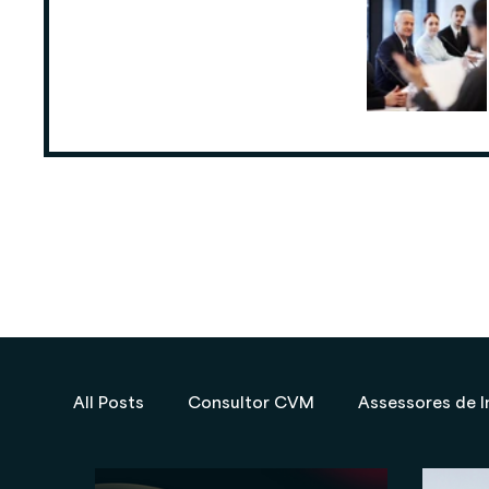
ANCORD: Número de Assessores de
Investimentos cresce 6,3% nos
últimos 12 meses
25 de ago. de 2025
All Posts
Consultor CVM
Assessores de I