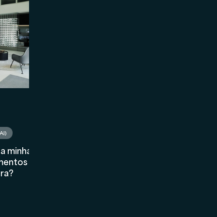
Marketing
Asset Management
Holding
AI)
a minha
imentos se
ora?