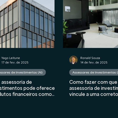
atos
Wealth Planning
Tributário
Valuation
nceiro
AIInFinance
Yago Leitune
Ronald Souza
17 de fev. de 2025
14 de fev. de 2025
ssores de Investimentos (AI)
Assessores de Investimentos (
 assessoria de
Como fazer com que 
estimentos pode oferecer
assessoria de invest
dutos financeiros como
vincule a uma corret
uros, Câmbio e Crédito
a mesma PJ?