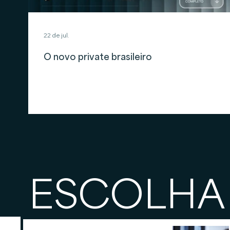
22 de jul.
O novo private brasileiro
ESCOLHA