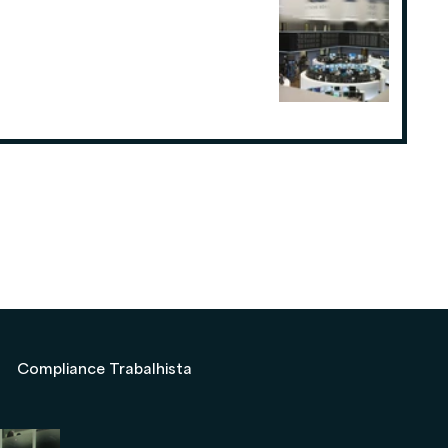
Como o planejamento tributário
pode fazer a diferença para
Consultorias ou Assessorias de
Investimentos
19 de ago. de 2025
Compliance Trabalhista