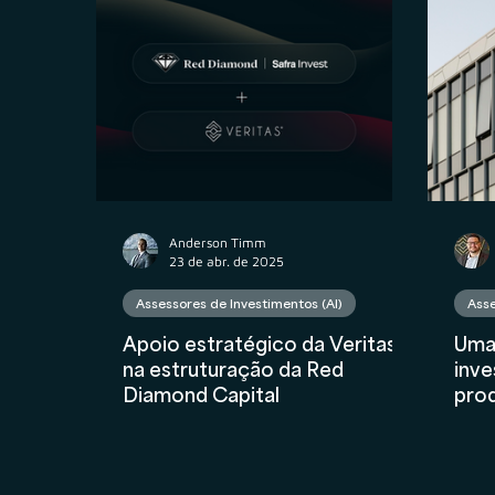
Propriedade Intelectual
M&A
Contr
Contabilidade
AuC
Compliance Fina
Anderson Timm
23 de abr. de 2025
Assessores de Investimentos (AI)
Asse
Apoio estratégico da Veritas
Uma
na estruturação da Red
inv
Diamond Capital
pro
Seg
num