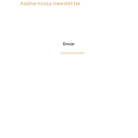
Assine nossa newsletter
Receba notificações sobre novas postagens, eventos 
e também sobre nossos serviços.
Email
Enviar
Li e estou de acordo com o 
Aviso de Privacidade
Copyright 2026 © Veritas – Todos os direitos reservados.