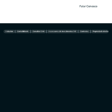
Falar Conosco
Notíc
ias
Valuation
Contabilidade
Consultor CVM
Assessores de Investimentos (AI)
Contratos
Propriedade Intelectual