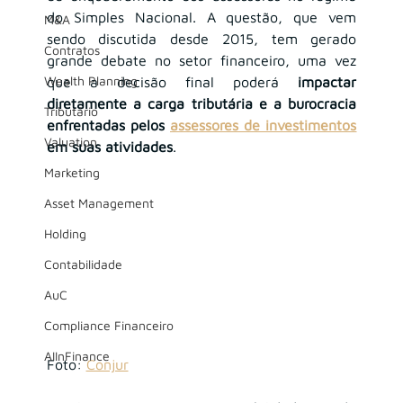
do Simples Nacional. A questão, que vem 
M&A
sendo discutida desde 2015, tem gerado 
Contratos
grande debate no setor financeiro, uma vez 
Wealth Planning
que a decisão final poderá 
impactar 
diretamente a carga tributária e a burocracia 
Tributário
enfrentadas pelos
assessores de investimentos
Valuation
em suas atividades
.
Marketing
Asset Management
Holding
Contabilidade
AuC
Compliance Financeiro
AIInFinance
Foto:
Conjur