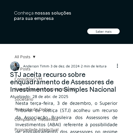
Conheça
nossas soluções
para sua empresa
Saber mais
All Posts
Anderson Timm
3 de dez. de 2024
2 min de leitura
All Posts
STJ aceita recurso sobre
Consultor CVM
enquadramento de Assessores de
Investimentos no Simples Nacional
Assessores de Investimentos (AI)
Atualizado:
28 de abr. de 2025
Societário
Nesta terça-feira, 3 de dezembro, o Superior 
Proteção de Dados
Tribunal de Justiça (STJ) acolheu um recurso 
da Associação Brasileira dos Assessores de 
Compliance Trabalhista
Investimentos (ABAI) referente à possibilidade 
Propriedade Intelectual
de enquadramento dos assessores no regime 