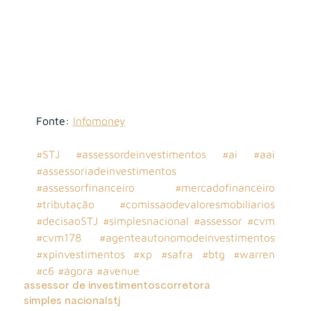
Fonte:
Infomoney
#STJ
#assessordeinvestimentos
#ai
#aai
#assessoriadeinvestimentos
#assessorfinanceiro
#mercadofinanceiro
#tributação
#comissaodevaloresmobiliarios
#decisaoSTJ
#simplesnacional
#assessor
#cvm
#cvm178
#agenteautonomodeinvestimentos
#xpinvestimentos
#xp
#safra
#btg
#warren
#c6
#ágora
#avenue
assessor de investimentos
corretora
simples nacional
stj