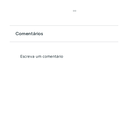
Comentários
Escreva um comentário
Entra em vigor Resolução CVM 179:
o que muda para as assessorias de
investimentos?