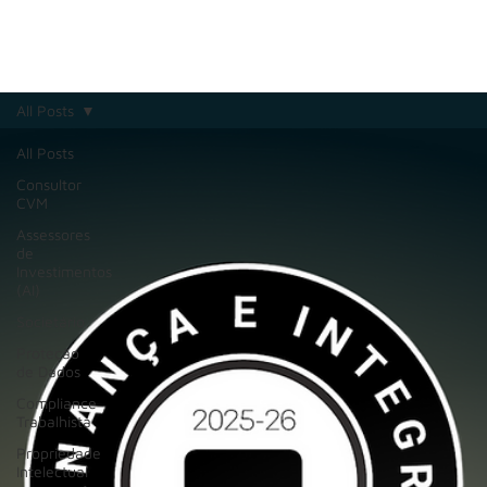
All Posts
All Posts
Consultor
CVM
Assessores
de
Investimentos
(AI)
Societário
Proteção
de Dados
Compliance
Trabalhista
Propriedade
Intelectual