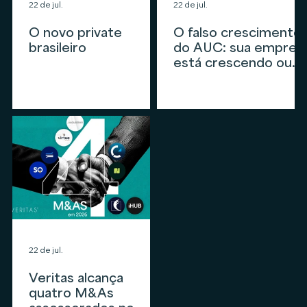
22 de jul.
22 de jul.
O novo private
O falso crescimento
brasileiro
do AUC: sua empres
está crescendo ou
apenas
acompanhando o
mercado?
22 de jul.
Veritas alcança
quatro M&As