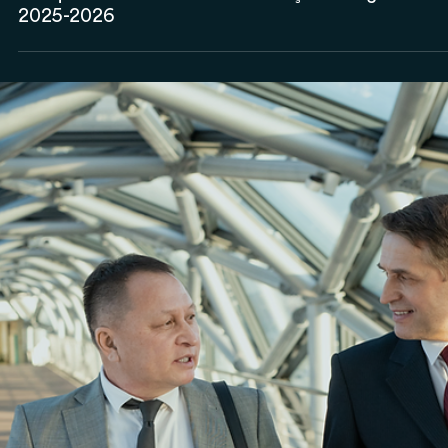
Anderson Timm
2 de set. de 2025
100% dos clientes assesssorados pela Veritas
conquistam o Selo de Governança e Integridade X
2025-2026