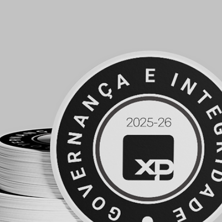
Anderson Timm
1 de jun. de 2025
Assessores de Investimentos (AI)
Resolução CVM 178: Dois anos da vigência do
marco regulatório dos Assessores de Investiment