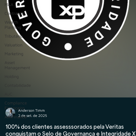
M&A
Contratos
Wealth
Planning
Tributário
Valuation
Marketing
Asset
Management
Holding
Contabilidade
AuC
Compliance
Financeiro
AIInFinance