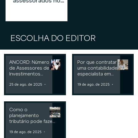
assessorados no
mercado de
assessoria de
investimentos em
2026
ESCOLHA DO EDITOR
ANCORD: Número
Por que contratar
de Assessores de
uma contabilidade
Investimentos
especialista em
cresce 6,3% nos
assessoria de
25 de ago. de 2025
2 min de leitura
19 de ago. de 2025
2 min de leit
últimos 12 meses
investimentos
Como o
planejamento
tributário pode fazer
a diferença para
19 de ago. de 2025
2 min de leitura
Consultorias ou