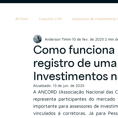
All Posts
Consultor CVM
Assessores de Investimentos (
Anderson Timm
10 de fev. de 2025
2 min de
Propriedade Intelectual
M&A
Contratos
W
Como funciona 
registro de uma
Asset Management
Holding
Contabilidade
Investimentos
Atualizado:
13 de jun. de 2025
A ANCORD (Associação Nacional das Co
representa participantes do mercado fi
importante para assessores de investim