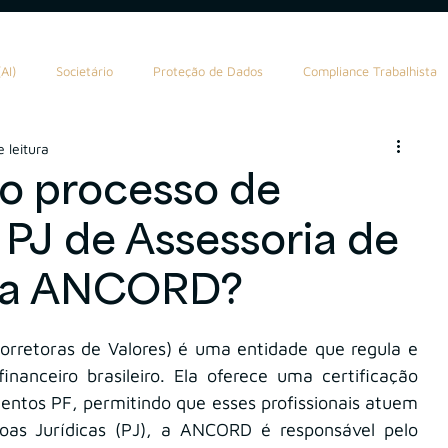
AI)
Societário
Proteção de Dados
Compliance Trabalhista
 leitura
ealth Planning
Tributário
Valuation
Marketing
o processo de
 PJ de Assessoria de
AuC
Compliance Financeiro
AIInFinance
 na ANCORD?
rretoras de Valores) é uma entidade que regula e 
nanceiro brasileiro. Ela oferece uma certificação 
entos PF, permitindo que esses profissionais atuem 
vinculados à corretoras. Já para Pessoas Jurídicas (PJ), a ANCORD é responsável pelo 