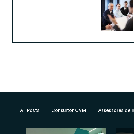
ANCORD: Número de Assessores de
Investimentos cresce 6,3% nos
últimos 12 meses
25 de ago. de 2025
All Posts
Consultor CVM
Assessores de I