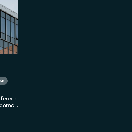
Marketing
Asset Management
Holding
AI)
oferecer
s como
rédito