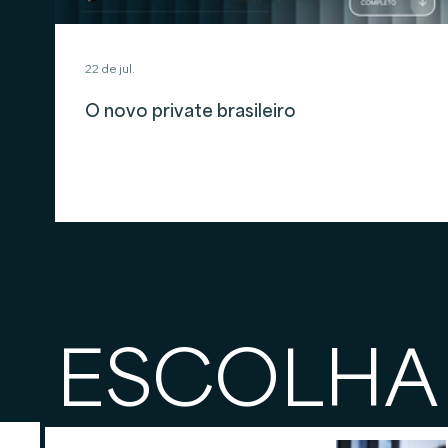
22 de jul.
O novo private brasileiro
ESCOLHA