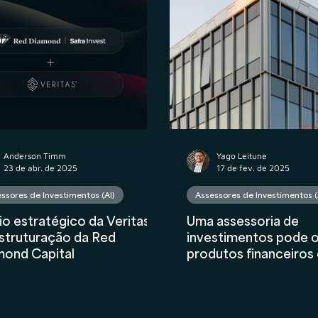
atos
Wealth Planning
Tributário
Valuation
nceiro
AIInFinance
Anderson Timm
Yago Leitune
23 de abr. de 2025
17 de fev. de 2025
ssores de Investimentos (AI)
Assessores de Investimentos (
o estratégico da Veritas
Uma assessoria de
struturação da Red
investimentos pode 
mond Capital
produtos financeiro
Seguros, Câmbio e C
numa mesma PJ?