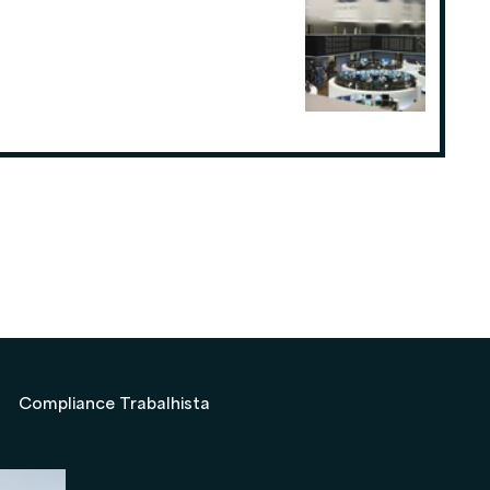
Como o planejamento tributário
pode fazer a diferença para
Consultorias ou Assessorias de
Investimentos
19 de ago. de 2025
Compliance Trabalhista