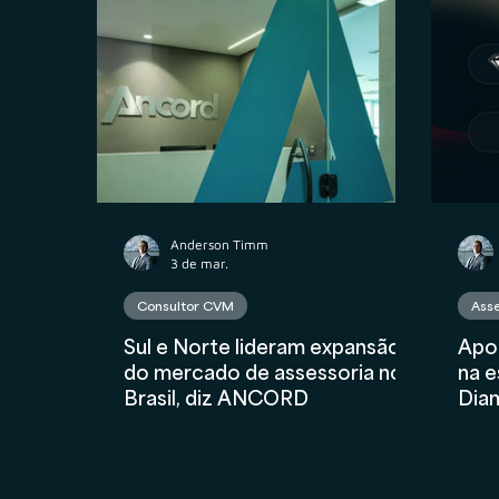
Propriedade Intelectual
M&A
Contr
Contabilidade
AuC
Compliance Fina
Anderson Timm
3 de mar.
Consultor CVM
Asse
Sul e Norte lideram expansão
Apoi
do mercado de assessoria no
na e
Brasil, diz ANCORD
Dia