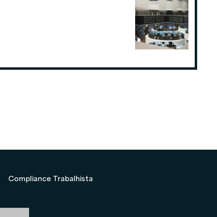
Como o planejamento tributário
pode fazer a diferença para
Consultorias ou Assessorias de
Investimentos
19 de ago. de 2025
Compliance Trabalhista