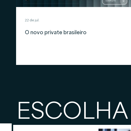
22 de jul.
O novo private brasileiro
ESCOLHA