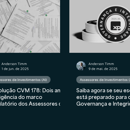
atos
Wealth Planning
Tributário
Valuation
nceiro
AIInFinance
Anderson Timm
Anderson Timm
1 de jun. de 2025
9 de mai. de 2025
ssores de Investimentos (AI)
Assessores de Investimentos (
olução CVM 178: Dois anos
Saiba agora se seu es
igência do marco
está preparado para 
latório dos Assessores de
Governança e Integri
estimentos
XP