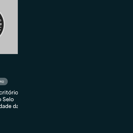
Marketing
Asset Management
Holding
AI)
critório
o Selo
dade da