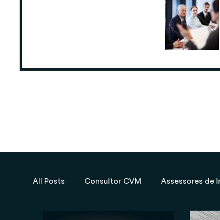
ANCORD: Número de Assessores de
Investimentos cresce 6,3% nos
últimos 12 meses
25 de ago. de 2025
All Posts
Consultor CVM
Assessores de I