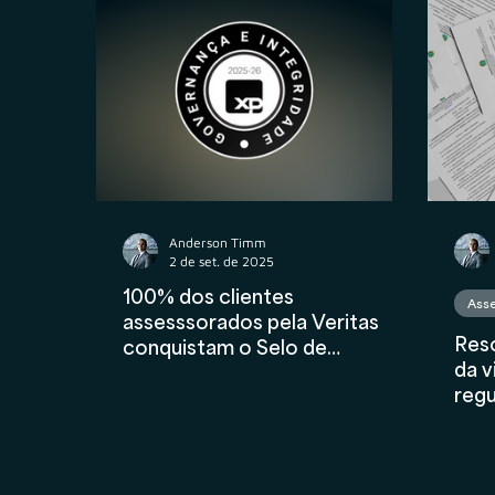
Propriedade Intelectual
M&A
Contr
Contabilidade
AuC
Compliance Fina
Anderson Timm
2 de set. de 2025
100% dos clientes
Asse
assesssorados pela Veritas
Res
conquistam o Selo de
da v
Governança e Integridade XP
regu
2025-2026
Inv