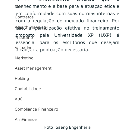
conhecimento é a base para a atuação ética e 
M&A
em conformidade com suas normas internas e 
Contratos
com a regulação do mercado financeiro. Por 
Wealth Planning
isso, a participação efetiva no treinamento 
proposto pela Universidade XP (UXP) é 
Tributário
essencial para os escritórios que desejam 
Valuation
alcançar a pontuação necessária.
Marketing
Asset Management
Holding
Contabilidade
AuC
Compliance Financeiro
AIInFinance
Foto: 
Saeng Engenharia