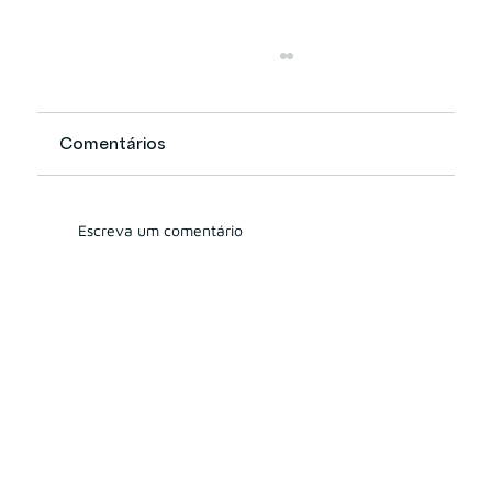
Comentários
Escreva um comentário
Tudo que você precisa saber sobre o
Selo de Governança e Integridade
XP 2025-2026