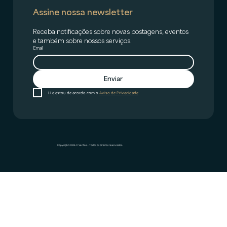
Assine nossa newsletter
Receba notificações sobre novas postagens, eventos 
e também sobre nossos serviços.
Email
Enviar
Li e estou de acordo com o 
Aviso de Privacidade
Copyright 2026 © Veritas – Todos os direitos reservados.