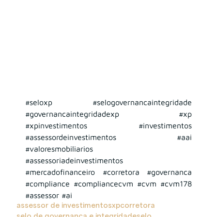
#seloxp
#selogovernancaintegridade
#governancaintegridadexp
#xp
#xpinvestimentos
#investimentos
#assessordeinvestimentos
#aai
#valoresmobiliarios
#assessoriadeinvestimentos
#mercadofinanceiro
#corretora
#governanca
#compliance
#compliancecvm
#cvm
#cvm178
#assessor
#ai
assessor de investimentos
xp
corretora
selo de governança e integridade
selo