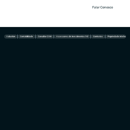
Falar Conosco
Notíc
ias
Valuation
Contabilidade
Consultor CVM
Assessores de Investimentos (AI)
Contratos
Propriedade Intelectual