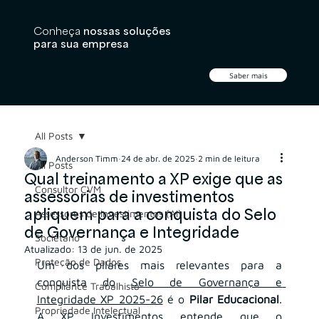
Conheça
nossas soluções
para sua empresa
Saber mais
All Posts
Anderson Timm
24 de abr. de 2025
2 min de leitura
All Posts
Qual treinamento a XP exige que as
Consultor CVM
assessorias de investimentos
apliquem para a conquista do Selo
Assessores de Investimentos (AI)
de Governança e Integridade
Societário
Atualizado:
13 de jun. de 2025
Proteção de Dados
Um dos pilares mais relevantes para a 
conquista do 
Selo de Governança e 
Compliance Trabalhista
Integridade XP 2025-26
 é o 
Pilar Educacional
. 
Propriedade Intelectual
A XP Investimentos entende que o 