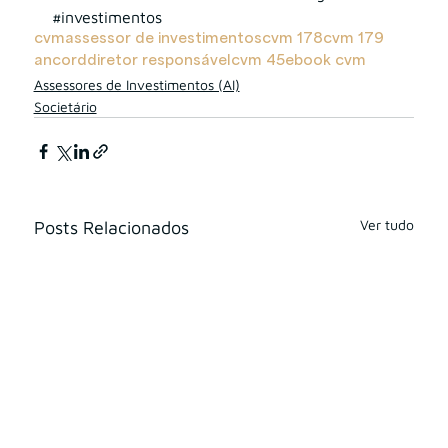
#investimentos
cvm
assessor de investimentos
cvm 178
cvm 179
ancord
diretor responsável
cvm 45
ebook cvm
Assessores de Investimentos (AI)
Societário
Ver tudo
Posts Relacionados