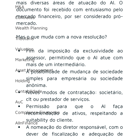
mais diversas áreas de atuação do AI. O 
M&A
documento foi recebido com entusiasmo pelo 
mercado financeiro, por ser considerado pró-
Contratos
mercado.
Wealth Planning
Mas o que muda com a nova resolução?
Tributário
Valuation
Fim da imposição da exclusividade ao 
assessor, permitindo que o AI atue com 
Marketing
mais de um intermediário.
Asset Management
A possibilidade de mudança de sociedade 
simples para empresária ou sociedade 
Holding
anônima.
Contabilidade
Novos modos de contratação: societário, 
clt ou prestador de serviços.
AuC
Permissão para que o AI faça 
Compliance Financeiro
recomendação de ativos, respeitando a 
suitability do cliente.
AIInFinance
A nomeação do diretor responsável, com o 
dever de fiscalização e adequação de 