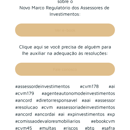
sobre o
Novo Marco Regulatório dos Assessores de 
Investimentos:
Ver e-book
Clique aqui se você precisa de alguém para
lhe auxiliar na adequação às resoluções:
Fale conosco
#assessordeinvestimentos
#cvm178
#ai
#cvm179
#agenteautonomodeinvestimentos
#ancord
#diretorresponsavel
#aai
#assessor
#resolucao
#cvm
#assessoriadeinvestimentos
#ancord
#ancordai
#ai
#xpinvestimentos
#xp
#comissaodevaloresmobiliarios
#ebookcvm
#cvm45
#multas
#riscos
#btg
#safra