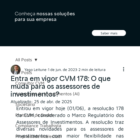
Conheça
nossas soluções
para sua empresa
Saber mais
All Posts
Yago Leitune
1 de jun. de 2023
2 min de leitura
All Posts
Entra em vigor CVM 178: O que
Consultor CVM
muda para os assessores de
investimentos?
Assessores de Investimentos (AI)
Atualizado:
25 de abr. de 2025
Societário
Entrou em vigor hoje (01/06), a resolução 178 
Proteção de Dados
da CVM, considerado o Marco Regulatório dos 
Assessores de Investimentos. A resolução traz 
Compliance Trabalhista
diversas novidades para os assessores de 
investimentos com maior flexibilidade nas 
Propriedade Intelectual