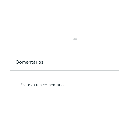
Comentários
Escreva um comentário
O falso crescimento do AUC: sua
empresa está crescendo ou apenas
acompanhando o mercado?