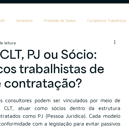
AI)
Societário
Proteção de Dados
Compliance Trabalhista
e leitura
ealth Planning
Tributário
Valuation
Marketing
LT, PJ ou Sócio:
cos trabalhistas de
AuC
Compliance Financeiro
AIInFinance
 contratação?
os consultores podem ser vinculados por meio de 
 CLT, atuar como sócios dentro da estrutura 
ratados como PJ (Pessoa Jurídica). Cada modelo 
conformidade com a legislação para evitar passivos 