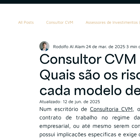
All Posts
Consultor CVM
Assessores de Investimentos (
Rodolfo Al Alam
24 de mar. de 2025
3 min d
Propriedade Intelectual
M&A
Contratos
W
Consultor CVM C
Quais são os ris
Asset Management
Holding
Contabilidade
cada modelo de
Atualizado:
12 de jun. de 2025
Num escritório de 
Consultoria CVM
, 
contrato de trabalho no regime da
empresarial, ou até mesmo serem cont
possui implicações específicas e exige 