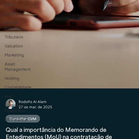
M&A
Contratos
Wealth
Planning
Tributário
Valuation
Marketing
Asset
Management
Holding
Contabilidade
AuC
Compliance
Financeiro
Rodolfo Al Alam
27 de mar. de 2025
AIInFinance
Consultor CVM