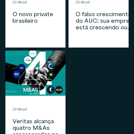
22 de jul.
22 de jul.
O novo private
O falso crescimento
brasileiro
do AUC: sua empres
está crescendo ou
apenas
acompanhando o
mercado?
22 de jul.
Veritas alcança
quatro M&As