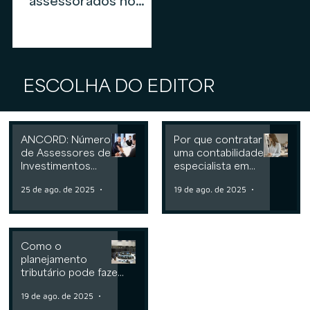
assessorados no
mercado de
assessoria de
investimentos em
2026
ESCOLHA DO EDITOR
ANCORD: Número
Por que contratar
de Assessores de
uma contabilidade
Investimentos
especialista em
cresce 6,3% nos
assessoria de
25 de ago. de 2025
2 min de leitura
19 de ago. de 2025
2 min de leit
últimos 12 meses
investimentos
Como o
planejamento
tributário pode fazer
a diferença para
19 de ago. de 2025
2 min de leitura
Consultorias ou