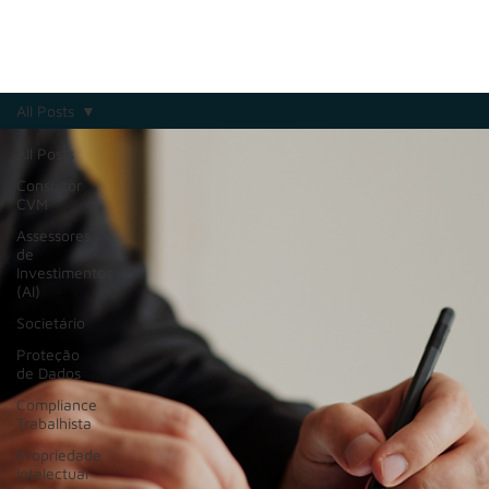
All Posts
All Posts
Consultor
CVM
Assessores
de
Investimentos
(AI)
Societário
Proteção
de Dados
Compliance
Trabalhista
Propriedade
Intelectual