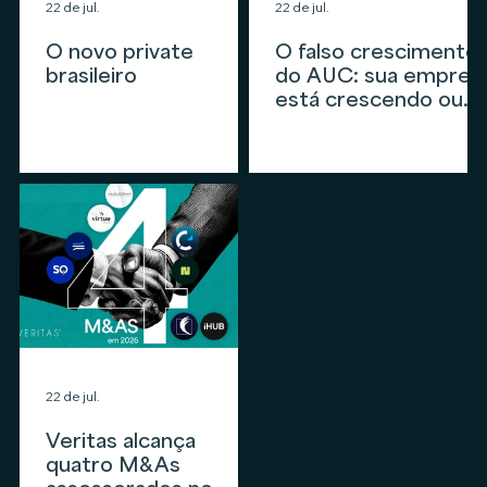
22 de jul.
22 de jul.
O novo private
O falso crescimento
brasileiro
do AUC: sua empres
está crescendo ou
apenas
acompanhando o
mercado?
22 de jul.
Veritas alcança
quatro M&As