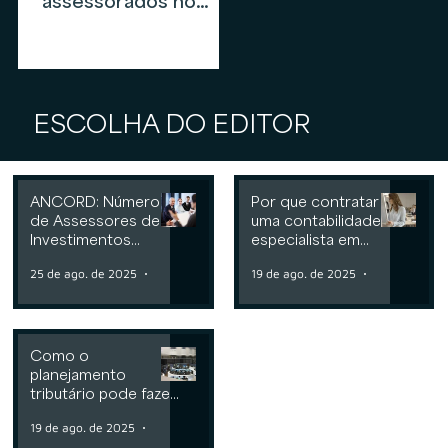
assessorados no
mercado de
assessoria de
investimentos em
2026
ESCOLHA DO EDITOR
ANCORD: Número
Por que contratar
de Assessores de
uma contabilidade
Investimentos
especialista em
cresce 6,3% nos
assessoria de
25 de ago. de 2025
2 min de leitura
19 de ago. de 2025
2 min de leit
últimos 12 meses
investimentos
Como o
planejamento
tributário pode fazer
a diferença para
19 de ago. de 2025
2 min de leitura
Consultorias ou