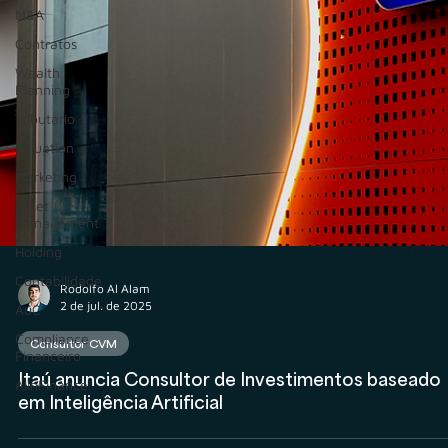
M&A
Contratos
Wealth
Planning
Tributário
Valuation
Marketing
Asset
Management
Holding
Contabilidade
AuC
Compliance
Financeiro
AIInFinance
Rodolfo Al Alam
2 de jul. de 2025