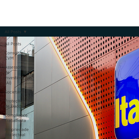
All Posts
All Posts
Consultor
CVM
Assessores
de
Investimentos
(AI)
Societário
Proteção
de Dados
Compliance
Trabalhista
Propriedade
Intelectual