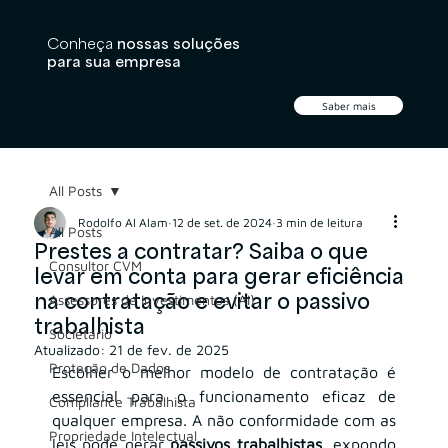
Conheça
nossas soluções
para sua empresa
Saber mais
All Posts
Rodolfo Al Alam
12 de set. de 2024
3 min de leitura
All Posts
Prestes a contratar? Saiba o que
Consultor CVM
levar em conta para gerar eficiência
na contratação e evitar o passivo
Assessores de Investimentos (AI)
trabalhista
Societário
Atualizado:
21 de fev. de 2025
Proteção de Dados
Escolher o melhor modelo de contratação é 
essencial para o funcionamento eficaz de 
Compliance Trabalhista
qualquer empresa. A não conformidade com as 
Propriedade Intelectual
leis pode gerar 
passivos trabalhistas
, expondo 