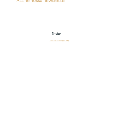
Assine nossa newsletter
Receba notificações sobre novas postagens, eventos 
e também sobre nossos serviços.
Email
Enviar
Li e estou de acordo com o 
Aviso de Privacidade
Copyright 2026 © Veritas – Todos os direitos reservados.