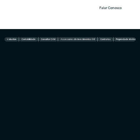
Falar Conosco
Notíc
ias
Valuation
Contabilidade
Consultor CVM
Assessores de Investimentos (AI)
Contratos
Propriedade Intelectual