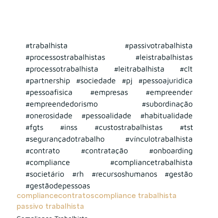
#trabalhista
#passivotrabalhista
#processostrabalhistas
#leistrabalhistas
#processotrabalhista
#leitrabalhista
#clt
#partnership
#sociedade
#pj
#pessoajuridica
#pessoafisica
#empresas
#empreender
#empreendedorismo
#subordinação
#onerosidade
#pessoalidade
#habitualidade
#fgts
#inss
#custostrabalhistas
#tst
#segurançadotrabalho
#vínculotrabalhista
#contrato
#contratação
#onboarding
#compliance
#compliancetrabalhista
#societário
#rh
#recursoshumanos
#gestão
#gestãodepessoas
compliance
contratos
compliance trabalhista
passivo trabalhista