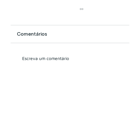
Comentários
Escreva um comentário
Como funciona o Partnership? O
quão estratégico ele pode ser?