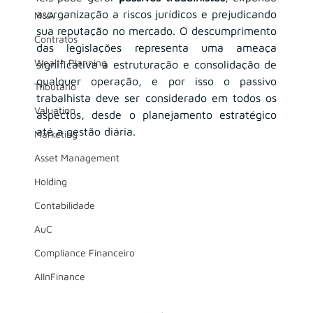
a organização a riscos jurídicos e prejudicando 
M&A
sua reputação no mercado. O descumprimento 
Contratos
das legislações representa uma ameaça 
Wealth Planning
significativa à estruturação e consolidação de 
qualquer operação, e por isso o passivo 
Tributário
trabalhista deve ser considerado em todos os 
Valuation
aspectos, desde o planejamento estratégico 
até a gestão diária.
Marketing
Asset Management
Holding
Contabilidade
AuC
Compliance Financeiro
AIInFinance