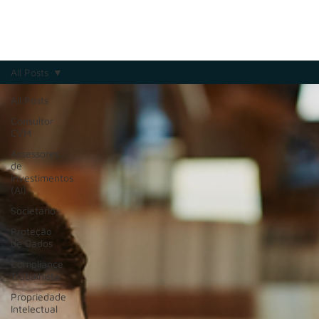
All Posts
All Posts
Consultor
CVM
Assessores
de
Investimentos
(AI)
Societário
Proteção
de Dados
Compliance
Trabalhista
Propriedade
Intelectual