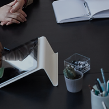
Rodolfo Al Alam
27 de mar. de 2025
Consultor CVM
Qual a importância do Memorando de
Entedimentos (MoU) na contratação de
Consultores CVM?