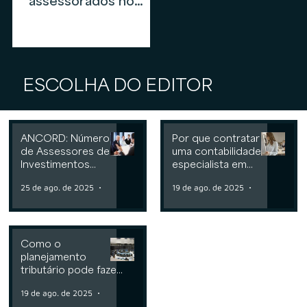
assessorados no
mercado de
assessoria de
investimentos em
2026
ESCOLHA DO EDITOR
ANCORD: Número
Por que contratar
de Assessores de
uma contabilidade
Investimentos
especialista em
cresce 6,3% nos
assessoria de
25 de ago. de 2025
2 min de leitura
19 de ago. de 2025
2 min de leit
últimos 12 meses
investimentos
Como o
planejamento
tributário pode fazer
a diferença para
19 de ago. de 2025
2 min de leitura
Consultorias ou