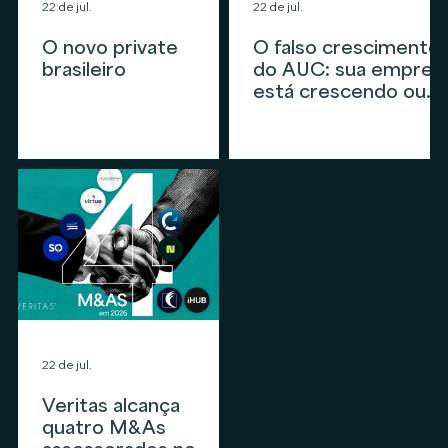
22 de jul.
22 de jul.
O novo private
O falso crescimento
brasileiro
do AUC: sua empres
está crescendo ou
apenas
acompanhando o
mercado?
22 de jul.
Veritas alcança
quatro M&As