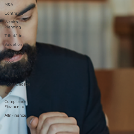
M&A
Contratos
Wealth
Planning
Tributário
Valuation
Marketing
Asset
Management
Holding
Contabilidade
AuC
Compliance
Financeiro
AIInFinance