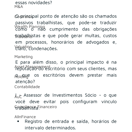
essas novidades?
M&A
O principal ponto de atenção são os chamados 
Contratos
passivos trabalhistas, que pode-se traduzir 
Wealth Planning
como o não cumprimento das obrigações 
trabalhistas e que pode gerar multas, custos 
Tributário
em processos, honorários de advogados e, 
Valuation
claro, condenações.
Marketing
E para além disso, o principal impacto é na 
Asset Management
reputação do escritório com seus clientes, mas 
o que os escritórios devem prestar mais 
Holding
atenção?
Contabilidade
I - Assessor de Investimentos Sócio - o que 
AuC
você deve evitar pois configuram vínculo 
Compliance Financeiro
trabalhista:
AIInFinance
Registro de entrada e saída, horários de 
intervalo determinados. 