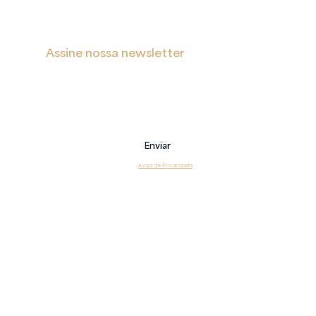
Assine nossa newsletter
Receba notificações sobre novas postagens, eventos 
e também sobre nossos serviços.
Email
Enviar
Li e estou de acordo com o 
Aviso de Privacidade
Copyright 2026 © Veritas – Todos os direitos reservados.