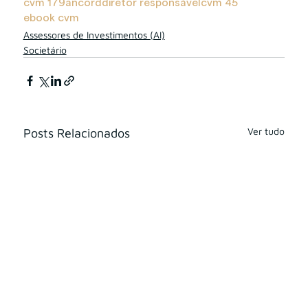
cvm 179
ancord
diretor responsável
cvm 45
ebook cvm
Assessores de Investimentos (AI)
Societário
Ver tudo
Posts Relacionados