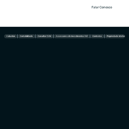
Falar Conosco
Notíc
ias
Valuation
Contabilidade
Consultor CVM
Assessores de Investimentos (AI)
Contratos
Propriedade Intelectual