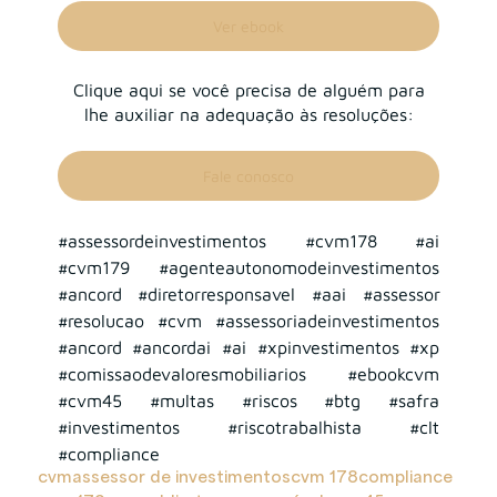
Ver ebook
Clique aqui se você precisa de alguém para
lhe auxiliar na adequação às resoluções:
Fale conosco
#assessordeinvestimentos
#cvm178
#ai
#cvm179
#agenteautonomodeinvestimentos
#ancord
#diretorresponsavel
#aai
#assessor
#resolucao
#cvm
#assessoriadeinvestimentos
#ancord
#ancordai
#ai
#xpinvestimentos
#xp
#comissaodevaloresmobiliarios
#ebookcvm
#cvm45
#multas
#riscos
#btg
#safra
#investimentos
#riscotrabalhista
#clt
#compliance
cvm
assessor de investimentos
cvm 178
compliance