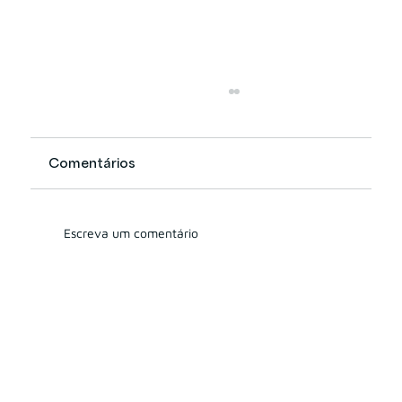
Comentários
Escreva um comentário
CVM 178 e 179: Tudo que você
precisa saber sobre o Diretor
Responsável