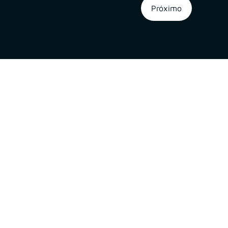
Próximo
A
Proteção
Verita
de Dados
Inicial
Portal de Privacidade
Sobre
Política de Cookies
Soluções
Política de Privacidade e Proteção de Dados Pessoais
Blog
s
Contatos