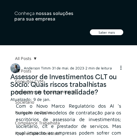
Conheça
nossas soluções
para sua empresa
Saber mais
All Posts
Anderson Timm
31 de mai. de 2023
2 min de leitura
All Posts
Assessor de Investimentos CLT ou
Consultor CVM
Sócio: Quais riscos trabalhistas
podem se tornar realidade?
Assessores de Investimentos (AI)
Atualizado:
9 de jan.
Societário
Com o Novo Marco Regulatório dos AI 's 
Proteção de Dados
surgem novos modelos de contratação para os 
escritórios de assessoria de investimentos; 
Compliance Trabalhista
societário, clt e prestador de serviços. Mas 
qual impacto as empresas podem sofrer com 
Propriedade Intelectual