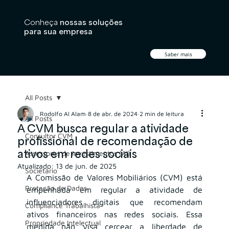
Conheça
nossas soluções
para sua empresa
Saber mais
All Posts
Rodolfo Al Alam
8 de abr. de 2024
2 min de leitura
All Posts
A CVM busca regular a atividade
Consultor CVM
profissional de recomendação de
ativos em redes sociais
Assessores de Investimentos (AI)
Atualizado:
13 de jun. de 2025
Societário
A Comissão de Valores Mobiliários (CVM) está 
Proteção de Dados
empenhada em regular a atividade de 
influenciadores digitais que recomendam 
Compliance Trabalhista
ativos financeiros nas redes sociais. Essa 
Propriedade Intelectual
medida não visa cercear a liberdade de 