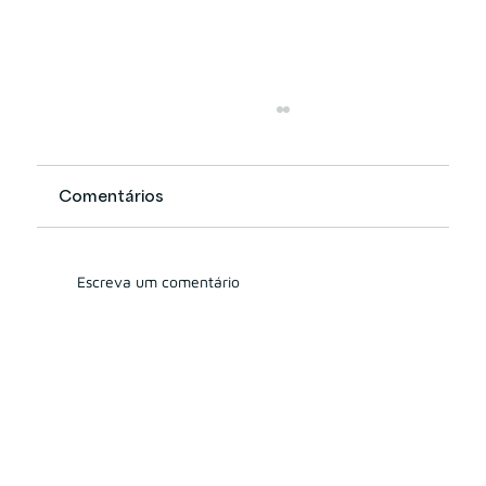
Comentários
Escreva um comentário
Entra em vigor CVM 178: O que
muda para os assessores de
investimentos?