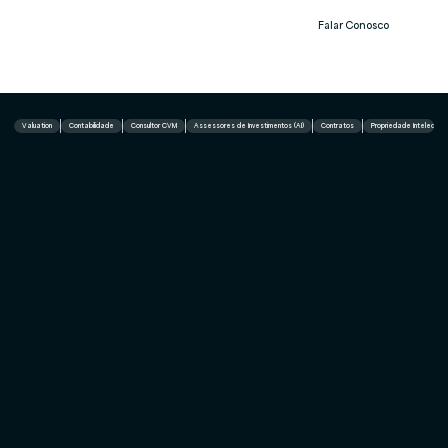
Falar Conosco
Notíc
ias
Valuation
Contabilidade
Consultor CVM
Assessores de Investimentos (AI)
Contratos
Propriedade Intelectual