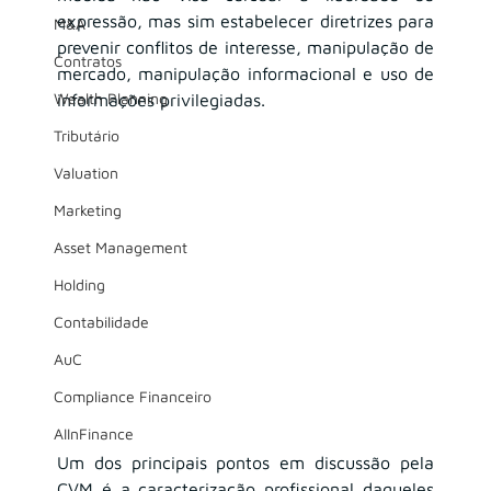
expressão, mas sim estabelecer diretrizes para 
M&A
prevenir conflitos de interesse, manipulação de 
Contratos
mercado, manipulação informacional e uso de 
Wealth Planning
informações privilegiadas.
Tributário
Valuation
Marketing
Asset Management
Holding
Contabilidade
AuC
Compliance Financeiro
AIInFinance
Um dos principais pontos em discussão pela 
CVM é a caracterização profissional daqueles 