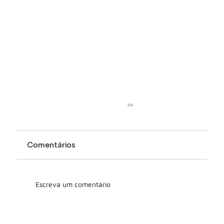
Comentários
Escreva um comentário
Você sabe quais as exigências da