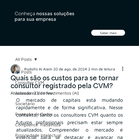
Conheça
nossas soluções
para sua empresa
Saber mais
All Posts
Rodolfo Al Alam
20 de ago. de 2024
2 min de leitura
All Posts
Quais são os custos para se tornar
Consultor CVM
consultor registrado pela CVM?
Atualizado:
Assessores de Investimentos (AI)
23 de fev.
O mercado de capitais está mudando 
Societário
rapidamente e de forma significativa. Nesse 
Proteção de Dados
contexto, tanto os consultores CVM quanto os 
futuros profissionais precisam estar sempre 
Compliance Trabalhista
atualizados. Compreender o mercado é 
Propriedade Intelectual
essencial para se destacar e avançar na 