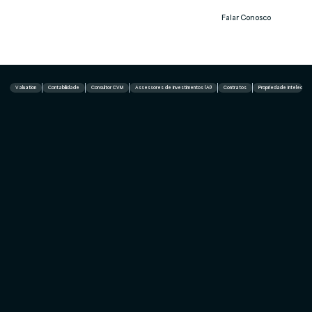
Falar Conosco
Notíc
ias
Valuation
Contabilidade
Consultor CVM
Assessores de Investimentos (AI)
Contratos
Propriedade Intelectual