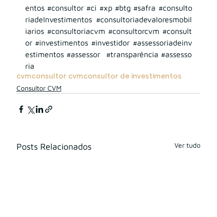
entos
#consultor
#ci
#xp
#btg
#safra
#consulto
riadeInvestimentos
#consultoriadevaloresmobil
iarios
#consultoriacvm
#consultorcvm
#consult
or
#investimentos
#investidor
#assessoriadeinv
estimentos
#assessor
#transparência
#assesso
ria
cvm
consultor cvm
consultor de investimentos
Consultor CVM
Ver tudo
Posts Relacionados