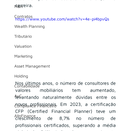
carreira.
M&A
Contratos
https://www.youtube.com/watch?v=4e-pi4bpvQs
Wealth Planning
Tributário
Valuation
Marketing
Asset Management
Holding
Nos últimos anos, o número de consultores de 
Contabilidade
valores mobiliários tem aumentado, 
AuC
levantando naturalmente dúvidas entre os 
novos profissionais. Em 2023, a certificação 
Compliance Financeiro
CFP (Certified Financial Planner) teve um 
AIInFinance
crescimento de 8,7% no número de 
profissionais certificados, superando a média 