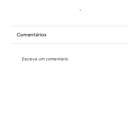
Comentários
Escreva um comentário
Você tem visto diversos sites
notificando o uso de Cookies?