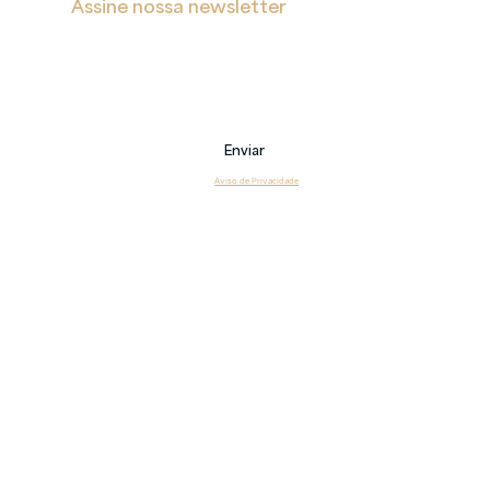
Assine nossa newsletter
Receba notificações sobre novas postagens, eventos 
e também sobre nossos serviços.
Email
Enviar
Li e estou de acordo com o 
Aviso de Privacidade
Copyright 2026 © Veritas – Todos os direitos reservados.