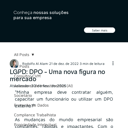
Conheça
nossas soluções
para sua empresa
Saber mais
All Posts
Rodolfo Al Alam
21 de dez. de 2022
3 min de leitura
All Posts
LGPD: DPO – Uma nova figura no
Consultor CVM
mercado
Atualizado:
Assessores de Investimentos (AI)
20 de fev. de 2025
“Minha empresa deve contratar alguém, 
Societário
capacitar um funcionário ou utilizar um DPO 
Proteção de Dados
externo?”
Compliance Trabalhista
As mudanças do mundo empresarial são 
Propriedade Intelectual
constantes, rápidas e impactantes. Com o 