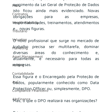
surgimento da Lei Geral de Proteção de Dados 
M&A
isto ficou ainda mais evidenciado. Novas 
Contratos
obrigações para as empresas, 
Wealth Planning
responsabilidades, treinamentos, atendimentos 
e… novas figuras.
Tributário
Valuation
O novo profissional que surge no mercado de 
trabalho precisa ser multitarefa, dominar 
Marketing
diversas áreas do conhecimento e, 
Asset Management
atualmente, é necessário para todas as 
empresas.
Holding
Contabilidade
Essa figura é o Encarregado pela Proteção de 
AuC
Dados, popularmente conhecido como Data 
Protection Officer ou, simplesmente, DPO.
Compliance Financeiro
AIInFinance
Mas, o que o DPO realizará nas organizações?