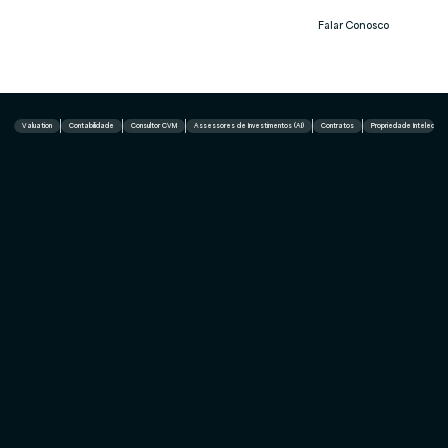
Falar Conosco
Notíc
ias
Valuation
Contabilidade
Consultor CVM
Assessores de Investimentos (AI)
Contratos
Propriedade Intelectual