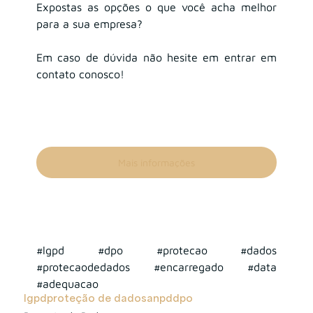
Expostas as opções o que você acha melhor 
para a sua empresa?
Em caso de dúvida não hesite em entrar em 
contato conosco!
Mais informações
#lgpd
#dpo
#protecao
#dados
#protecaodedados
#encarregado
#data
#adequacao
lgpd
proteção de dados
anpd
dpo