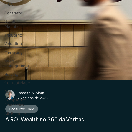
M&A
Contratos
Wealth
Planning
Tributário
Valuation
Marketing
Asset
Management
Holding
Contabilidade
AuC
Compliance
Rodolfo Al Alam
Financeiro
25 de abr. de 2025
AIInFinance
Consultor CVM
A ROI Wealth no 360 da Veritas