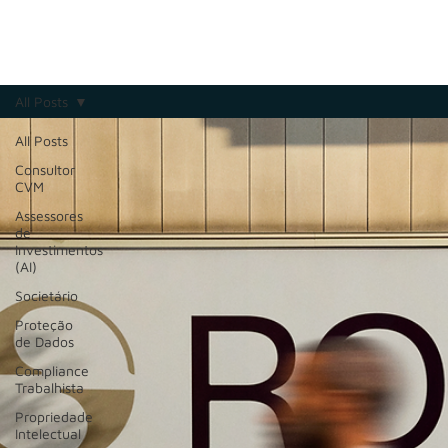
All Posts
All Posts
Consultor
CVM
Assessores
de
Investimentos
(AI)
Societário
Proteção
de Dados
Compliance
Trabalhista
Propriedade
Intelectual