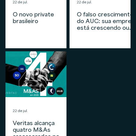
22 de jul.
22 de jul.
O novo private
O falso crescimento
brasileiro
do AUC: sua empres
está crescendo ou
apenas
acompanhando o
mercado?
22 de jul.
Veritas alcança
quatro M&As