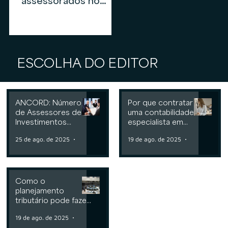
assessorados no
mercado de
assessoria de
investimentos em
2026
ESCOLHA DO EDITOR
ANCORD: Número
Por que contratar
de Assessores de
uma contabilidade
Investimentos
especialista em
cresce 6,3% nos
assessoria de
25 de ago. de 2025
2 min de leitura
19 de ago. de 2025
2 min de leit
últimos 12 meses
investimentos
Como o
planejamento
tributário pode fazer
a diferença para
19 de ago. de 2025
2 min de leitura
Consultorias ou