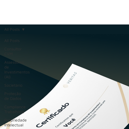
All Posts
All Posts
Consultor
CVM
Assessores
de
Investimentos
(AI)
Societário
Proteção
de Dados
Compliance
Trabalhista
Propriedade
Intelectual