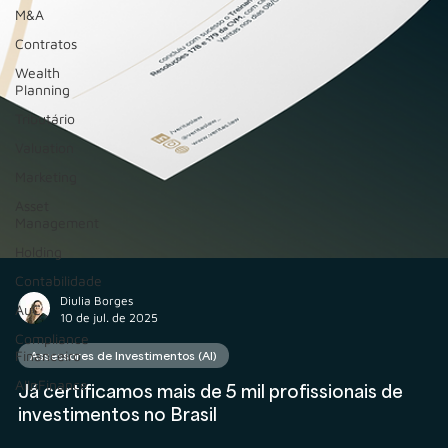
M&A
Contratos
Wealth
Planning
Tributário
Valuation
Marketing
Asset
Management
Holding
Contabilidade
AuC
Compliance
Financeiro
AIInFinance
Diulia Borges
10 de jul. de 2025