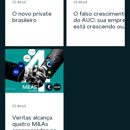
22 de jul.
22 de jul.
O novo private
O falso crescimento
brasileiro
do AUC: sua empres
está crescendo ou
apenas
acompanhando o
mercado?
22 de jul.
Veritas alcança
quatro M&As