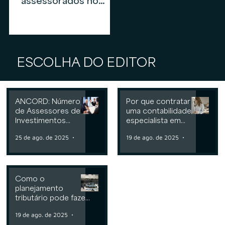
assessorados no
mercado de
assessoria de
investimentos em
2026
ESCOLHA DO EDITOR
ANCORD: Número
Por que contratar
de Assessores de
uma contabilidade
Investimentos
especialista em
cresce 6,3% nos
assessoria de
25 de ago. de 2025
2 min de leitura
19 de ago. de 2025
2 min de leit
últimos 12 meses
investimentos
Como o
planejamento
tributário pode fazer
a diferença para
19 de ago. de 2025
2 min de leitura
Consultorias ou