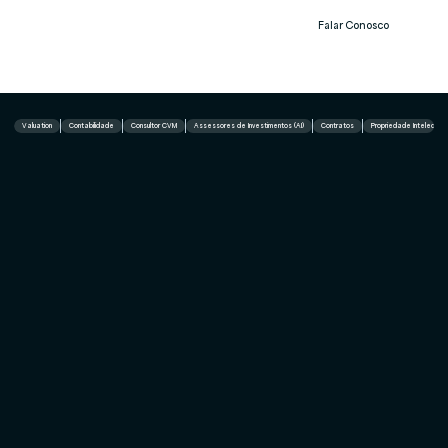
Falar Conosco
Notíc
ias
Valuation
Contabilidade
Consultor CVM
Assessores de Investimentos (AI)
Contratos
Propriedade Intelectual