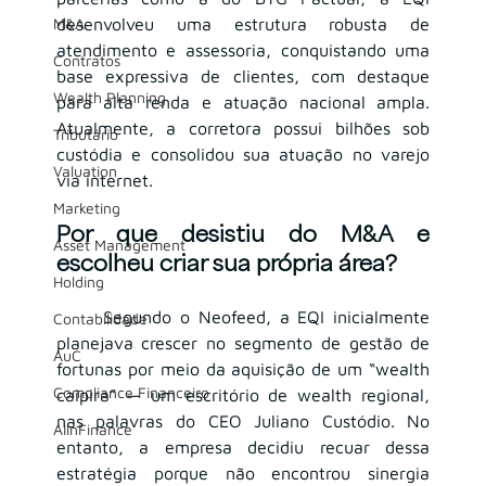
M&A
desenvolveu uma estrutura robusta de 
atendimento e assessoria, conquistando uma 
Contratos
base expressiva de clientes, com destaque 
Wealth Planning
para alta renda e atuação nacional ampla. 
Atualmente, a corretora possui bilhões sob 
Tributário
custódia e consolidou sua atuação no varejo 
Valuation
via internet. 
Marketing
Por que desistiu do M&A e 
Asset Management
escolheu criar sua própria área?
Holding
	Segundo o Neofeed, a EQI inicialmente 
Contabilidade
planejava crescer no segmento de gestão de 
AuC
fortunas por meio da aquisição de um “wealth 
Compliance Financeiro
caipira” — um escritório de wealth regional, 
nas palavras do CEO Juliano Custódio. No 
AIInFinance
entanto, a empresa decidiu recuar dessa 
estratégia porque não encontrou sinergia 