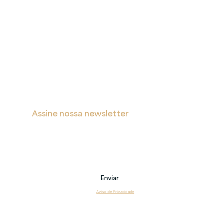
A
Proteção
Verita
de Dados
Inicial
Portal de Privacidade
Sobre
Política de Cookies
Soluções
Política de Privacidade e Proteção de Dados Pessoais
Blog
s
Contatos
Assine nossa newsletter
Receba notificações sobre novas postagens, eventos 
e também sobre nossos serviços.
Email
Enviar
Li e estou de acordo com o 
Aviso de Privacidade