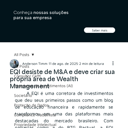
Conheça
nossas soluções
para sua empresa
Saber mais
All Posts
Anderson Timm
11 de ago. de 2025
2 min de leitura
All Posts
EQI desiste de M&A e deve criar sua
Consultor CVM
própria área de Wealth
Management
Assessores de Investimentos (AI)
	A EQI é uma corretora de investimentos 
Societário
que deu seus primeiros passos como um blog 
Proteção de Dados
de educação financeira e rapidamente se 
transformou em uma das plataformas mais 
Compliance Trabalhista
destacadas do mercado brasileiro. Com 
Propriedade Intelectual
parcerias como a do BTG Pactual, a EQI 