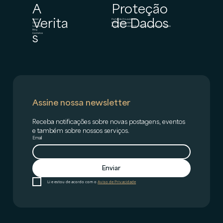
A
Proteção
Verita
de Dados
Inicial
Portal de Privacidade
Sobre
Política de Cookies
Soluções
Política de Privacidade e Proteção de Dados Pessoais
Blog
s
Contatos
Assine nossa newsletter
Receba notificações sobre novas postagens, eventos 
e também sobre nossos serviços.
Email
Enviar
Li e estou de acordo com o 
Aviso de Privacidade