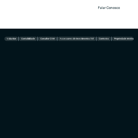
Falar Conosco
Notíc
ias
Valuation
Contabilidade
Consultor CVM
Assessores de Investimentos (AI)
Contratos
Propriedade Intelectual