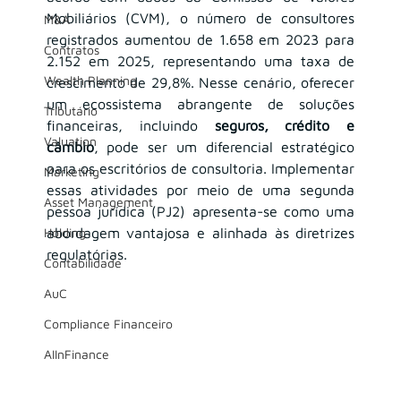
Mobiliários (CVM), o número de consultores 
M&A
registrados aumentou de 1.658 em 2023 para 
Contratos
2.152 em 2025, representando uma taxa de 
Wealth Planning
crescimento de 29,8%. Nesse cenário, oferecer 
um ecossistema abrangente de soluções 
Tributário
financeiras, incluindo 
seguros, crédito e 
Valuation
câmbio
, pode ser um diferencial estratégico 
para os escritórios de consultoria. Implementar 
Marketing
essas atividades por meio de uma segunda 
Asset Management
pessoa jurídica (PJ2) apresenta-se como uma 
Holding
abordagem vantajosa e alinhada às diretrizes 
regulatórias.
Contabilidade
AuC
Compliance Financeiro
AIInFinance