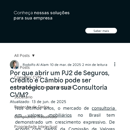
Conheça
nossas soluções
para sua empresa
Saber mais
All Posts
Rodolfo Al Alam
10 de mar. de 2025
2 min de leitura
All Posts
Por que abrir um PJ2 de Seguros,
Consultor CVM
Crédito e Câmbio pode ser
estratégico para sua Consultoria
Assessores de Investimentos (AI)
CVM?
Societário
Atualizado:
13 de jun. de 2025
Proteção de Dados
Nos últimos anos, o mercado de 
consultoria 
em valores mobiliários
 no Brasil tem 
Compliance Trabalhista
demonstrado um crescimento expressivo. De 
Propriedade Intelectual
acordo com dados da Comissão de Valores 