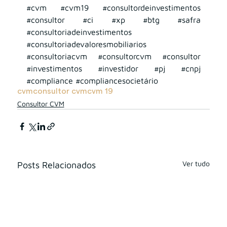
#cvm
#cvm19
#consultordeinvestimentos
#consultor
#ci
#xp
#btg
#safra
#consultoriadeinvestimentos
#consultoriadevaloresmobiliarios
#consultoriacvm
#consultorcvm
#consultor
#investimentos
#investidor
 ⁠⁠⁠#pj 
#cnpj
#compliance
#compliancesocietário
cvm
consultor cvm
cvm 19
Consultor CVM
Ver tudo
Posts Relacionados