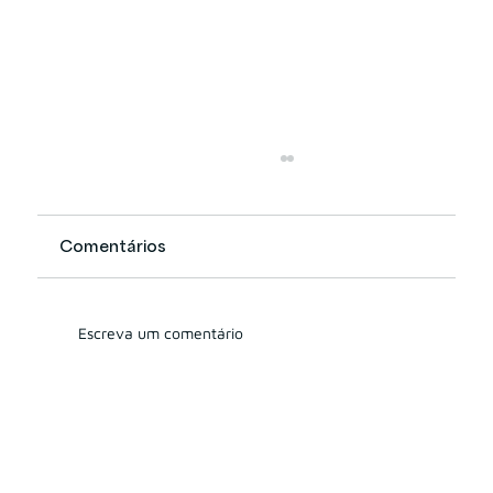
Comentários
Escreva um comentário
Quais os modelos de remuneração
dos consultores de investimento
nos EUA e o que o Brasil pode
aprender com isso?