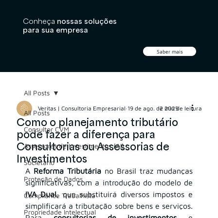
Conheça
nossas soluções
para sua empresa
Saber mais
All Posts
Veritas | Consultoria Empresarial
19 de ago. de 2025
2 min de leitura
All Posts
Como o planejamento tributário
Consultor CVM
pode fazer a diferença para
Consultorias ou Assessorias de
Assessores de Investimentos (AI)
Investimentos
Societário
A 
Reforma Tributária
 no Brasil traz mudanças 
Proteção de Dados
significativas, com a introdução do modelo de 
IVA Dual
, que substituirá diversos impostos e 
Compliance Trabalhista
simplificará a tributação sobre bens e serviços. 
Propriedade Intelectual
Para 
consultorias de investimentos
 e 