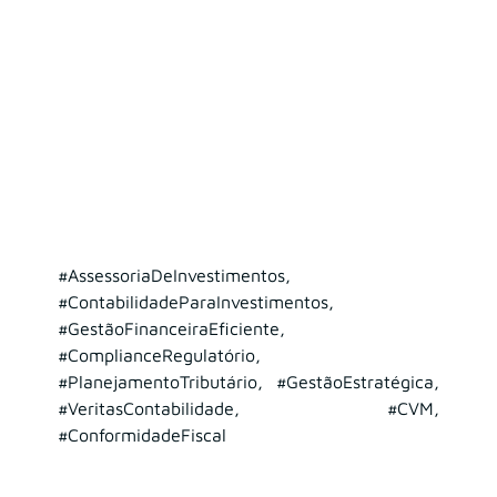
#AssessoriaDeInvestimentos
, 
#ContabilidadeParaInvestimentos
, 
#GestãoFinanceiraEficiente
, 
#ComplianceRegulatório
, 
#PlanejamentoTributário
, 
#GestãoEstratégica
, 
#VeritasContabilidade
, 
#CVM
, 
#ConformidadeFiscal