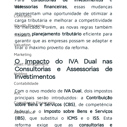
M&A
assessorias financeiras
, essas mudanças 
representam uma oportunidade de otimizar a 
Contratos
carga tributária e melhorar a competitividade 
Wealth Planning
no mercado. Porém, as novas regras também 
exigem 
planejamento tributário
 eficiente para 
Tributário
garantir que as empresas possam se adaptar e 
Valuation
tirar o máximo proveito da reforma.
Marketing
O Impacto do IVA Dual nas 
Asset Management
Consultorias e Assessorias de 
Holding
Investimentos
Contabilidade
Com o novo modelo de 
IVA Dual
, dois impostos 
AuC
principais serão introduzidos: a 
Contribuição 
Compliance Financeiro
sobre Bens e Serviços (CBS)
, de competência 
federal, e o 
Imposto sobre Bens e Serviços 
AIInFinance
(IBS)
, que substitui o 
ICMS
 e o 
ISS
. Esta 
reforma exige que as 
consultorias e 