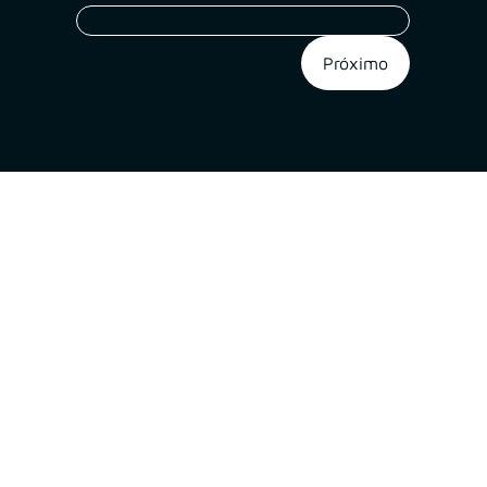
Próximo
A
Proteção
Verita
de Dados
Inicial
Portal de Privacidade
Sobre
Política de Cookies
Soluções
Política de Privacidade e Proteção de Dados Pessoais
Blog
s
Contatos