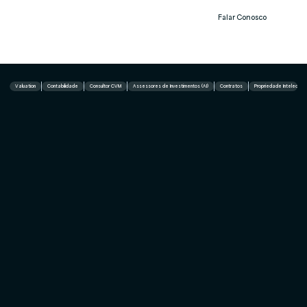
Falar Conosco
Notíc
ias
Valuation
Contabilidade
Consultor CVM
Assessores de Investimentos (AI)
Contratos
Propriedade Intelectual