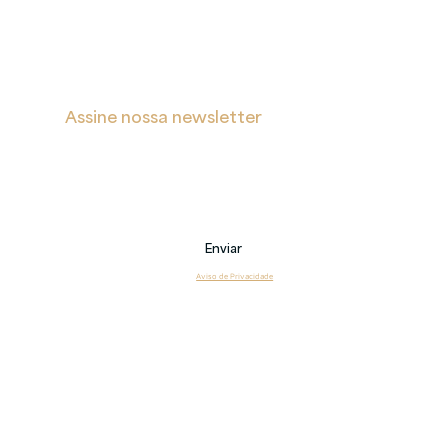
Assine nossa newsletter
Receba notificações sobre novas postagens, eventos 
e também sobre nossos serviços.
Email
Enviar
Li e estou de acordo com o 
Aviso de Privacidade
Copyright 2026 © Veritas – Todos os direitos reservados.