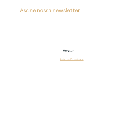
Assine nossa newsletter
Receba notificações sobre novas postagens, eventos 
e também sobre nossos serviços.
Email
Enviar
Li e estou de acordo com o 
Aviso de Privacidade
Copyright 2026 © Veritas – Todos os direitos reservados.