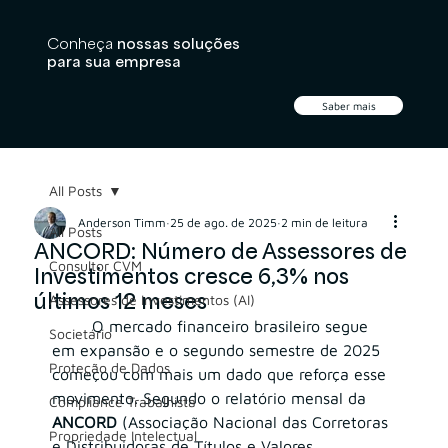
Conheça
nossas soluções
para sua empresa
Saber mais
All Posts
Anderson Timm
25 de ago. de 2025
2 min de leitura
All Posts
ANCORD: Número de Assessores de
Consultor CVM
Investimentos cresce 6,3% nos
últimos 12 meses
Assessores de Investimentos (AI)
	O mercado financeiro brasileiro segue 
Societário
em expansão e o segundo semestre de 2025 
Proteção de Dados
começou com mais um dado que reforça esse 
movimento. Segundo o relatório mensal da 
Compliance Trabalhista
ANCORD
 (Associação Nacional das Corretoras 
Propriedade Intelectual
e Distribuidoras de Títulos e Valores 