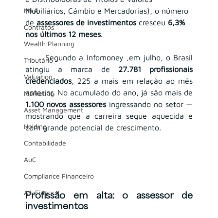
M&A
Mobiliários, Câmbio e Mercadorias), o número 
de 
assessores de investimentos
 cresceu 
6,3% 
Contratos
nos últimos 12 meses
.
Wealth Planning
	Segundo a Infomoney ,em julho, o Brasil 
Tributário
atingiu a marca de 
27.781 profissionais 
Valuation
credenciados
, 225 a mais em relação ao mês 
anterior. No acumulado do ano, já são mais de 
Marketing
1.100 novos assessores
 ingressando no setor — 
Asset Management
mostrando que a carreira segue aquecida e 
Holding
com grande potencial de crescimento.
Contabilidade
AuC
Compliance Financeiro
AIInFinance
Profissão em alta: o assessor de 
investimentos