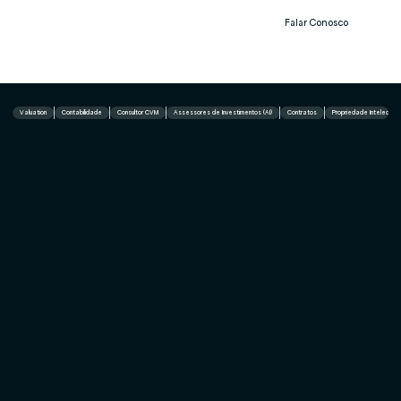
Falar Conosco
Notíc
ias
Valuation
Contabilidade
Consultor CVM
Assessores de Investimentos (AI)
Contratos
Propriedade Intelectual