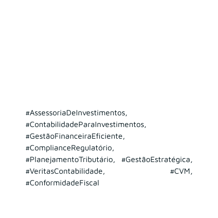
#AssessoriaDeInvestimentos
, 
#ContabilidadeParaInvestimentos
, 
#GestãoFinanceiraEficiente
, 
#ComplianceRegulatório
, 
#PlanejamentoTributário
, 
#GestãoEstratégica
, 
#VeritasContabilidade
, 
#CVM
, 
#ConformidadeFiscal