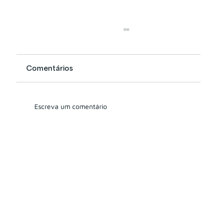
Comentários
Escreva um comentário
Quais os modelos de remuneração
dos consultores de investimento
nos EUA e o que o Brasil pode
aprender com isso?