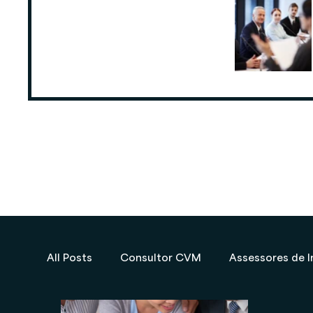
ANCORD: Número de Assessores de
Investimentos cresce 6,3% nos
últimos 12 meses
25 de ago. de 2025
All Posts
Consultor CVM
Assessores de I