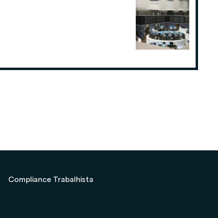
Como o planejamento tributário
pode fazer a diferença para
Consultorias ou Assessorias de
Investimentos
19 de ago. de 2025
Compliance Trabalhista