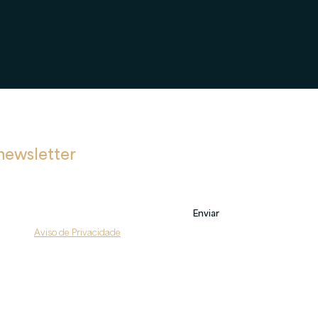
newsletter
bre novas postagens, eventos e também sobre nossos serviços.
Enviar
do com o 
Aviso de Privacidade