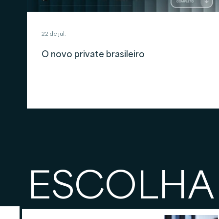
22 de jul.
O novo private brasileiro
ESCOLHA