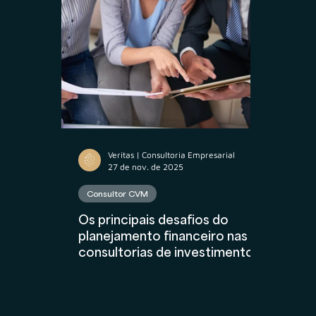
Propriedade Intelectual
M&A
Contr
Contabilidade
AuC
Compliance Fina
Veritas | Consultoria Empresarial
27 de nov. de 2025
Consultor CVM
Os principais desafios do
planejamento financeiro nas
consultorias de investimentos