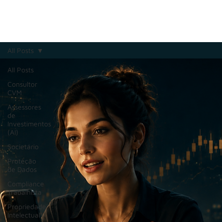
All Posts
All Posts
Consultor
CVM
Assessores
de
Investimentos
(AI)
Societário
Proteção
de Dados
Compliance
Trabalhista
Propriedade
Intelectual