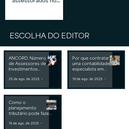
assessorados no
mercado de
assessoria de
investimentos em
2026
ESCOLHA DO EDITOR
ANCORD: Número
Por que contratar
de Assessores de
uma contabilidade
Investimentos
especialista em
cresce 6,3% nos
assessoria de
25 de ago. de 2025
2 min de leitura
19 de ago. de 2025
2 min de leit
últimos 12 meses
investimentos
Como o
planejamento
tributário pode fazer
a diferença para
19 de ago. de 2025
2 min de leitura
Consultorias ou