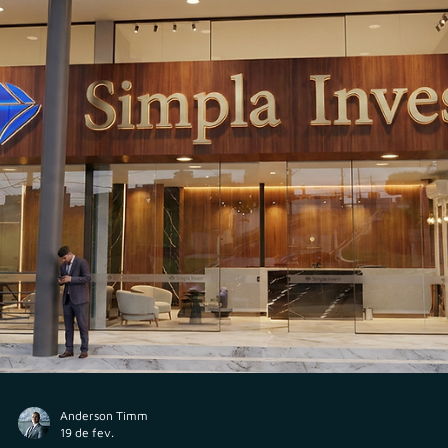
Anderson Timm
3 de mar.
Consultor CVM
ANBIMA flexibiliza regra de transição das novas
certificações CPA/C-Pros