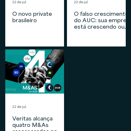
22 de jul.
22 de jul.
O novo private
O falso crescimento
brasileiro
do AUC: sua empres
está crescendo ou
apenas
acompanhando o
mercado?
22 de jul.
Veritas alcança
quatro M&As