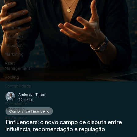
M&A
Contratos
Wealth
Planning
Tributário
Valuation
Marketing
Asset
Management
Holding
Contabilidade
AuC
Compliance
Financeiro
AIInFinance
Anderson Timm
22 de jul.