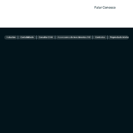
Falar Conosco
Notíc
ias
Valuation
Contabilidade
Consultor CVM
Assessores de Investimentos (AI)
Contratos
Propriedade Intelectual