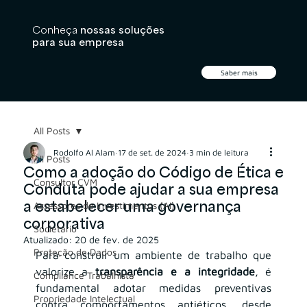
Conheça
nossas soluções
para sua empresa
Saber mais
All Posts
Rodolfo Al Alam
17 de set. de 2024
3 min de leitura
All Posts
Como a adoção do Código de Ética e
Consultor CVM
Conduta pode ajudar a sua empresa
a estabelecer uma governança
Assessores de Investimentos (AI)
corporativa
Societário
Atualizado:
20 de fev. de 2025
Proteção de Dados
Para construir um ambiente de trabalho que 
valorize a 
transparência e a integridade
, é 
Compliance Trabalhista
fundamental adotar medidas preventivas 
Propriedade Intelectual
contra comportamentos antiéticos, desde 