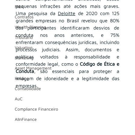
pequenas infrações até ações mais graves. 
M&A
Uma pesquisa da 
Deloitte
 de 2020 com 125 
Contratos
grandes empresas no Brasil revelou que 80% 
Wealth Planning
dos participantes identificaram desvios de 
conduta nos anos anteriores, e 75% 
Tributário
enfrentaram consequências jurídicas, incluindo 
Valuation
processos judiciais. Assim, documentos e 
políticas voltados à responsabilidade e 
Marketing
conformidade legal, como o 
Código de Ética e 
Asset Management
Conduta
, são essenciais para proteger a 
Holding
imagem de idoneidade e a legitimidade das 
empresas.
Contabilidade
AuC
Compliance Financeiro
AIInFinance