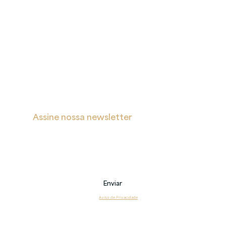
A
Proteção
Verita
de Dados
Inicial
Portal de Privacidade
Sobre
Política de Cookies
Soluções
Política de Privacidade e Proteção de Dados Pessoais
Blog
s
Contatos
Assine nossa newsletter
Receba notificações sobre novas postagens, eventos 
e também sobre nossos serviços.
Email
Enviar
Li e estou de acordo com o 
Aviso de Privacidade