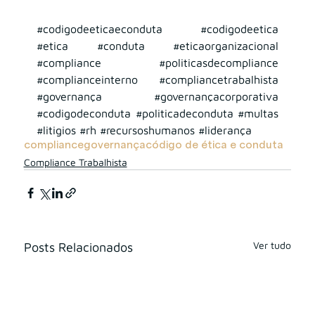
#codigodeeticaeconduta
#codigodeetica
#etica
#conduta
#eticaorganizacional
#compliance
#politicasdecompliance
#complianceinterno
#compliancetrabalhista
#governança
#governançacorporativa
#codigodeconduta
#politicadeconduta
#multas
#litigios
#rh
#recursoshumanos
#liderança
compliance
governança
código de ética e conduta
Compliance Trabalhista
Ver tudo
Posts Relacionados