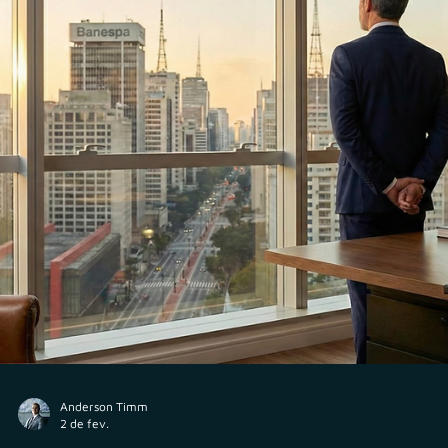
Anderson Timm
19 de fev.
Consultor CVM
O futuro está no interior: Como o mercado de
assessoria e consultoria tem se distribuído pelo
Brasil?