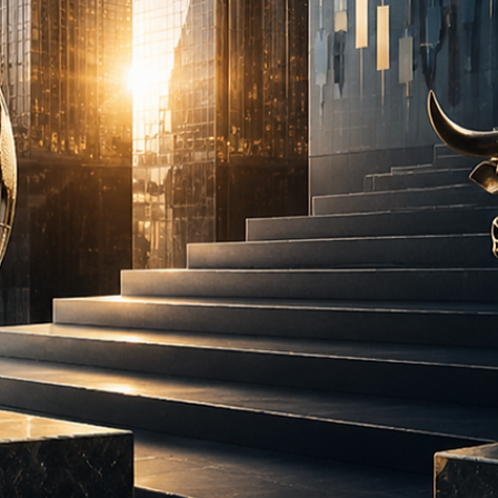
19 de jun.
AuC
Escala, governança e posicionamento: o que está
por trás das metas de AUC e AUM