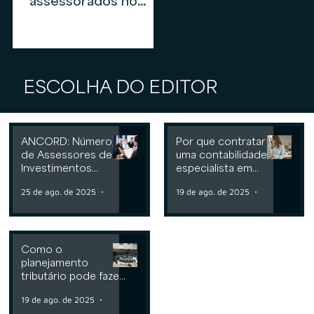
assessorados no
mercado de
assessoria de
investimentos em
2026
ESCOLHA DO EDITOR
ANCORD: Número
Por que contratar
de Assessores de
uma contabilidade
Investimentos
especialista em
cresce 6,3% nos
assessoria de
25 de ago. de 2025
2 min de leitura
19 de ago. de 2025
2 min de leit
últimos 12 meses
investimentos
Como o
planejamento
tributário pode fazer
a diferença para
19 de ago. de 2025
2 min de leitura
Consultorias ou