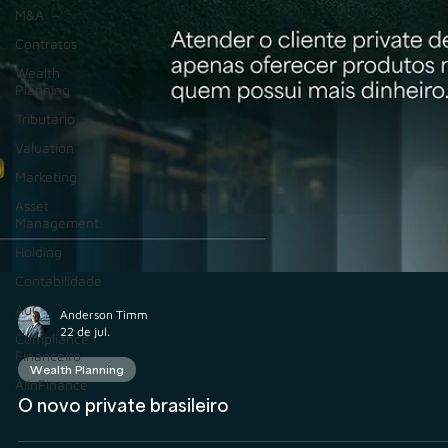
M&A
Contratos
Wealth
Planning
Tributário
Valuation
Marketing
Asset
Management
Holding
Contabilidade
AuC
Compliance
Financeiro
AIInFinance
Anderson Timm