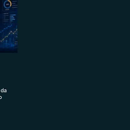
Marketing
Asset Management
Holding
 da
o