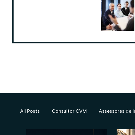
ANCORD: Número de Assessores de
Investimentos cresce 6,3% nos
últimos 12 meses
25 de ago. de 2025
All Posts
Consultor CVM
Assessores de I