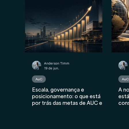
Propriedade Intelectual
M&A
Contr
Contabilidade
AuC
Compliance Fina
Anderson Timm
19 de jun.
AuC
AuC
Escala, governança e
A no
posicionamento: o que está
está
por trás das metas de AUC e
cons
AUM