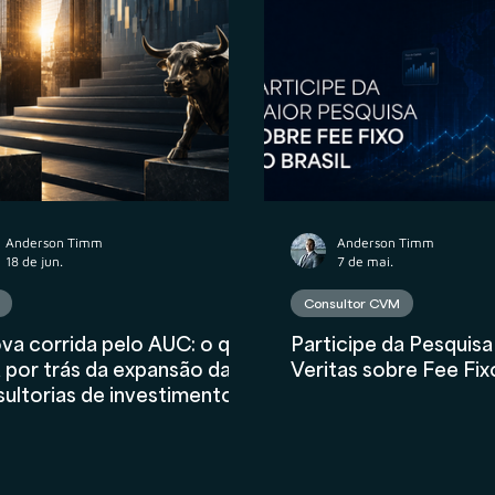
atos
Wealth Planning
Tributário
Valuation
nceiro
AIInFinance
Anderson Timm
Anderson Timm
18 de jun.
7 de mai.
Consultor CVM
va corrida pelo AUC: o que
Participe da Pesquisa
 por trás da expansão das
Veritas sobre Fee Fix
ultorias de investimentos