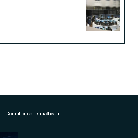
Como o planejamento tributário
pode fazer a diferença para
Consultorias ou Assessorias de
Investimentos
19 de ago. de 2025
Compliance Trabalhista