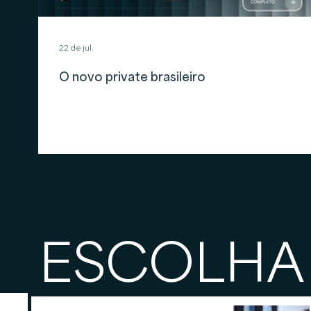
22 de jul.
O novo private brasileiro
ESCOLHA