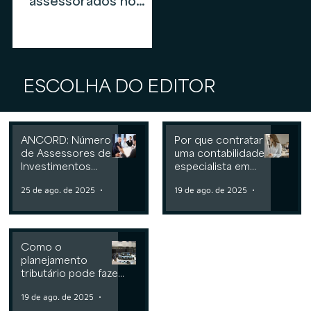
assessorados no
mercado de
assessoria de
investimentos em
2026
ESCOLHA DO EDITOR
ANCORD: Número
Por que contratar
de Assessores de
uma contabilidade
Investimentos
especialista em
cresce 6,3% nos
assessoria de
25 de ago. de 2025
2 min de leitura
19 de ago. de 2025
2 min de leit
últimos 12 meses
investimentos
Como o
planejamento
tributário pode fazer
a diferença para
19 de ago. de 2025
2 min de leitura
Consultorias ou