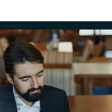
All Posts
All Posts
Consultor
CVM
Assessores
de
Investimentos
(AI)
Societário
Proteção
de Dados
Compliance
Trabalhista
Propriedade
Intelectual