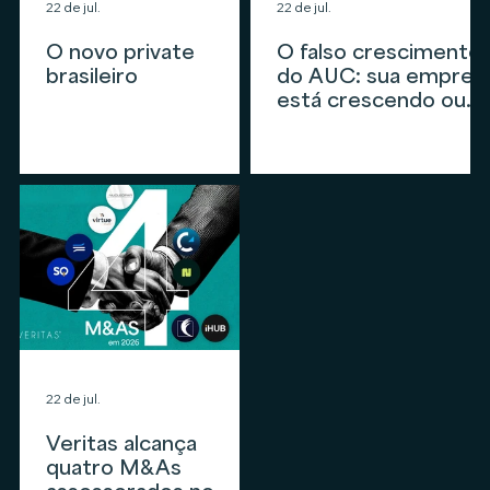
22 de jul.
22 de jul.
O novo private
O falso crescimento
brasileiro
do AUC: sua empres
está crescendo ou
apenas
acompanhando o
mercado?
22 de jul.
Veritas alcança
quatro M&As