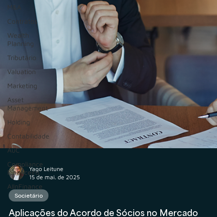
M&A
Contratos
Wealth
Planning
Tributário
Valuation
Marketing
Asset
Management
Holding
Contabilidade
AuC
Compliance
Financeiro
Yago Leitune
AIInFinance
15 de mai. de 2025
Societário