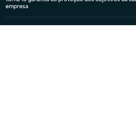
Rodolfo Al Alam
3 de set. de 2024
Societário
Entenda os benefícios do Acordo de Sócios e co
torná-lo garantia de proteção dos objetivos da su
empresa